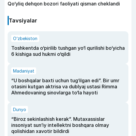
Qo‘yliq dehqon bozori faoliyati qisman cheklandi
Tavsiyalar
O‘zbekiston
Toshkentda o‘pirilib tushgan yo‘l qurilishi bo‘yicha
6 kishiga sud hukmi o‘qildi
Madaniyat
“U boshqalar baxti uchun tug‘ilgan edi”. Bir umr
otasini kutgan aktrisa va dublyaj ustasi Rimma
Ahmedovaning sinovlarga to‘la hayoti
Dunyo
“Biroz sekinlashish kerak”. Mutaxassislar
insoniyat sun’iy intellektni boshqara olmay
qolishidan xavotir bildirdi