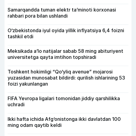
Samarqandda tuman elektr ta’minoti korxonasi
rahbari pora bilan ushlandi
O‘zbekistonda iyul oyida yillik inflyatsiya 6,4 foizni
tashkil etdi
Meksikada a’lo natijalar sabab 58 ming abituriyent
universitetga qayta imtihon topshiradi
Toshkent hokimligi “Qo‘yliq avenue” mojarosi
yuzasidan munosabat bildirdi: qurilish ishlarining 53
foizi yakunlangan
FIFA Yevropa ligalari tomonidan jiddiy qarshilikka
uchradi
Ikki hafta ichida Afg‘onistonga ikki davlatdan 100
ming odam qaytib keldi