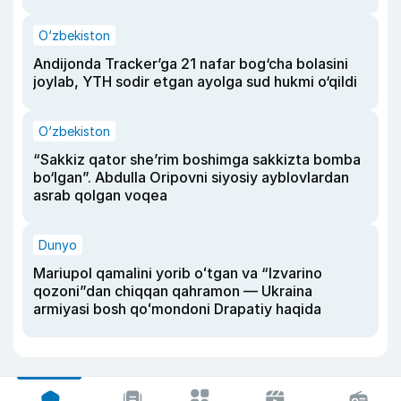
O‘zbekiston
Andijonda Tracker’ga 21 nafar bog‘cha bolasini
joylab, YTH sodir etgan ayolga sud hukmi o‘qildi
O‘zbekiston
“Sakkiz qator she’rim boshimga sakkizta bomba
bo‘lgan”. Abdulla Oripovni siyosiy ayblovlardan
asrab qolgan voqea
Dunyo
Mariupol qamalini yorib oʻtgan va “Izvarino
qozoni”dan chiqqan qahramon — Ukraina
armiyasi bosh qoʻmondoni Drapatiy haqida