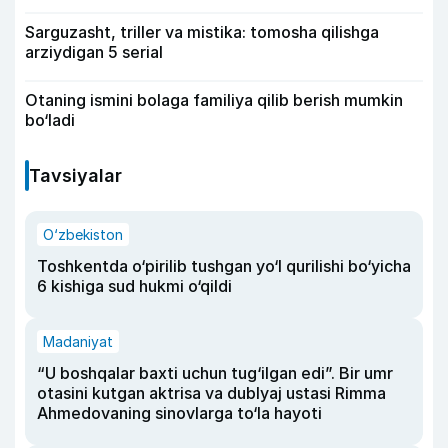
Sarguzasht, triller va mistika: tomosha qilishga
arziydigan 5 serial
Otaning ismini bolaga familiya qilib berish mumkin
bo‘ladi
Tavsiyalar
O‘zbekiston
Toshkentda o‘pirilib tushgan yo‘l qurilishi bo‘yicha
6 kishiga sud hukmi o‘qildi
Madaniyat
“U boshqalar baxti uchun tug‘ilgan edi”. Bir umr
otasini kutgan aktrisa va dublyaj ustasi Rimma
Ahmedovaning sinovlarga to‘la hayoti