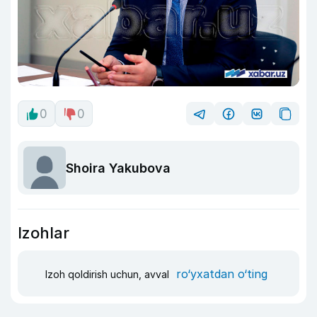
0
0
Shoira Yakubova
Izohlar
ro‘yxatdan o‘ting
Izoh qoldirish uchun, avval