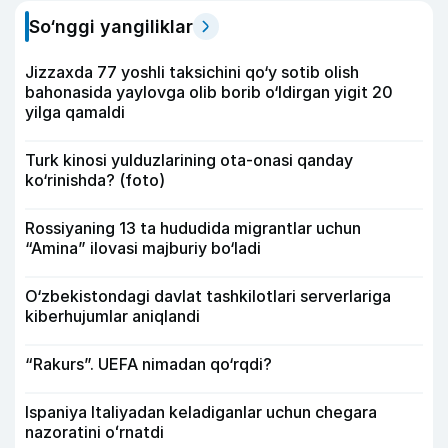
So‘nggi yangiliklar
Jizzaxda 77 yoshli taksichini qo‘y sotib olish
bahonasida yaylovga olib borib o‘ldirgan yigit 20
yilga qamaldi
Turk kinosi yulduzlarining ota-onasi qanday
ko‘rinishda? (foto)
Rossiyaning 13 ta hududida migrantlar uchun
“Amina” ilovasi majburiy bo‘ladi
O‘zbekistondagi davlat tashkilotlari serverlariga
kiberhujumlar aniqlandi
“Rakurs”. UEFA nimadan qo‘rqdi?
Ispaniya Italiyadan keladiganlar uchun chegara
nazoratini oʻrnatdi