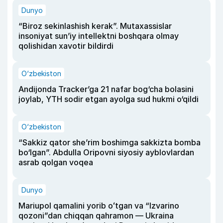
Dunyo
“Biroz sekinlashish kerak”. Mutaxassislar
insoniyat sun’iy intellektni boshqara olmay
qolishidan xavotir bildirdi
O‘zbekiston
Andijonda Tracker’ga 21 nafar bog‘cha bolasini
joylab, YTH sodir etgan ayolga sud hukmi o‘qildi
O‘zbekiston
“Sakkiz qator she’rim boshimga sakkizta bomba
bo‘lgan”. Abdulla Oripovni siyosiy ayblovlardan
asrab qolgan voqea
Dunyo
Mariupol qamalini yorib oʻtgan va “Izvarino
qozoni”dan chiqqan qahramon — Ukraina