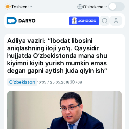
Toshkent
O‘zbekcha
Adliya vaziri: “Ibodat libosini
aniqlashning iloji yo‘q. Qaysidir
hujjatda O‘zbekistonda mana shu
kiyimni kiyib yurish mumkin emas
degan gapni aytish juda qiyin ish”
O‘zbekiston
16:05 / 25.05.2018
768