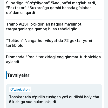
Superliga. “So‘g‘diyona” “Andijon”ni mag‘lub etdi,
“Paxtakor” “Buxoro”ga qarshi bahsda g‘alabani
qo‘ldan chiqardi
Tramp AQSH o‘q-dorilari haqida ma’lumot
tarqatganlarga qamoq bilan tahdid qildi
“Tolibon” Nangarhor viloyatida 72 gektar yerni
tortib oldi
Diomande “Real” tarixidagi eng qimmat futbolchiga
aylandi
Tavsiyalar
O‘zbekiston
Toshkentda o‘pirilib tushgan yo‘l qurilishi bo‘yicha
6 kishiga sud hukmi o‘qildi