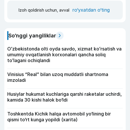
ro‘yxatdan o‘ting
Izoh qoldirish uchun, avval
So‘nggi yangiliklar
Oʻzbekistonda olti oyda savdo, xizmat koʻrsatish va
umumiy ovqatlanish korxonalari qancha soliq
toʻlagani ochiqlandi
Vinisius “Real” bilan uzoq muddatli shartnoma
imzoladi
Husiylar hukumat kuchlariga qarshi raketalar uchirdi,
kamida 30 kishi halok bo‘ldi
Toshkentda Kichik halqa avtomobil yo‘lining bir
qismi to‘rt kunga yopildi (xarita)