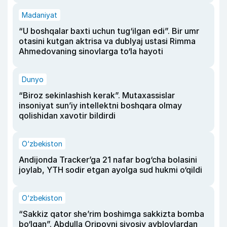
Madaniyat
“U boshqalar baxti uchun tug‘ilgan edi”. Bir umr
otasini kutgan aktrisa va dublyaj ustasi Rimma
Ahmedovaning sinovlarga to‘la hayoti
Dunyo
“Biroz sekinlashish kerak”. Mutaxassislar
insoniyat sun’iy intellektni boshqara olmay
qolishidan xavotir bildirdi
O‘zbekiston
Andijonda Tracker’ga 21 nafar bog‘cha bolasini
joylab, YTH sodir etgan ayolga sud hukmi o‘qildi
O‘zbekiston
“Sakkiz qator she’rim boshimga sakkizta bomba
bo‘lgan”. Abdulla Oripovni siyosiy ayblovlardan