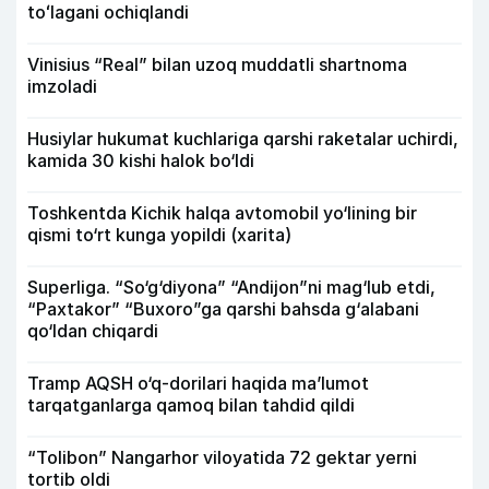
toʻlagani ochiqlandi
Vinisius “Real” bilan uzoq muddatli shartnoma
imzoladi
Husiylar hukumat kuchlariga qarshi raketalar uchirdi,
kamida 30 kishi halok bo‘ldi
Toshkentda Kichik halqa avtomobil yo‘lining bir
qismi to‘rt kunga yopildi (xarita)
Superliga. “So‘g‘diyona” “Andijon”ni mag‘lub etdi,
“Paxtakor” “Buxoro”ga qarshi bahsda g‘alabani
qo‘ldan chiqardi
Tramp AQSH o‘q-dorilari haqida ma’lumot
tarqatganlarga qamoq bilan tahdid qildi
“Tolibon” Nangarhor viloyatida 72 gektar yerni
tortib oldi