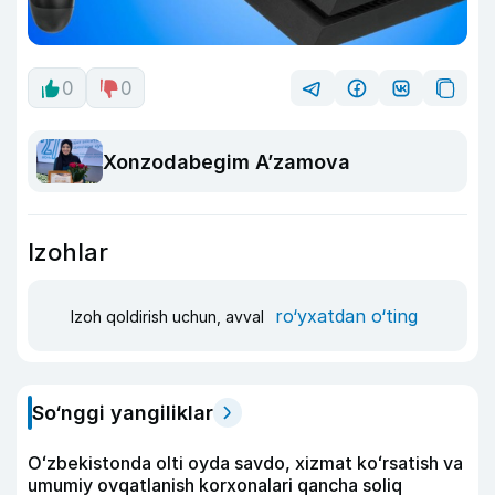
0
0
Xonzodabegim A’zamova
Izohlar
ro‘yxatdan o‘ting
Izoh qoldirish uchun, avval
So‘nggi yangiliklar
Oʻzbekistonda olti oyda savdo, xizmat koʻrsatish va
umumiy ovqatlanish korxonalari qancha soliq