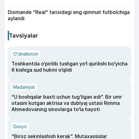
Diomande “Real” tarixidagi eng qimmat futbolchiga
aylandi
Tavsiyalar
O‘zbekiston
Toshkentda o‘pirilib tushgan yo‘l qurilishi bo‘yicha
6 kishiga sud hukmi o‘qildi
Madaniyat
“U boshqalar baxti uchun tug‘ilgan edi”. Bir umr
otasini kutgan aktrisa va dublyaj ustasi Rimma
Ahmedovaning sinovlarga to‘la hayoti
Dunyo
“Biroz sekinlashish kerak”. Mutaxassislar