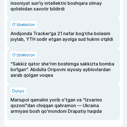
insoniyat sun’iy intellektni boshqara olmay
qolishidan xavotir bildirdi
O‘zbekiston
Andijonda Tracker’ga 21 nafar bog‘cha bolasini
joylab, YTH sodir etgan ayolga sud hukmi o‘qildi
O‘zbekiston
“Sakkiz qator she’rim boshimga sakkizta bomba
bo‘lgan”. Abdulla Oripovni siyosiy ayblovlardan
asrab qolgan voqea
Dunyo
Mariupol qamalini yorib oʻtgan va “Izvarino
qozoni”dan chiqqan qahramon — Ukraina
armiyasi bosh qoʻmondoni Drapatiy haqida