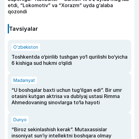
etdi, “Lokomotiv” va “Xorazm” uyda g‘alaba
qozondi
Tavsiyalar
O‘zbekiston
Toshkentda o‘pirilib tushgan yo‘l qurilishi bo‘yicha
6 kishiga sud hukmi o‘qildi
Madaniyat
“U boshqalar baxti uchun tug‘ilgan edi”. Bir umr
otasini kutgan aktrisa va dublyaj ustasi Rimma
Ahmedovaning sinovlarga to‘la hayoti
Dunyo
“Biroz sekinlashish kerak”. Mutaxassislar
insoniyat sun’iy intellektni boshqara olmay