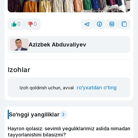
0
0
Azizbek Abduvaliyev
Izohlar
ro‘yxatdan o‘ting
Izoh qoldirish uchun, avval
So‘nggi yangiliklar
Hayron qolasiz: sevimli yeguliklarimiz aslida nimadan
tayyorlanishini bilasizmi?