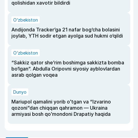
qolishidan xavotir bildirdi
O‘zbekiston
Andijonda Tracker’ga 21 nafar bog‘cha bolasini
joylab, YTH sodir etgan ayolga sud hukmi o‘qildi
O‘zbekiston
“Sakkiz qator she’rim boshimga sakkizta bomba
bo‘lgan”. Abdulla Oripovni siyosiy ayblovlardan
asrab qolgan voqea
Dunyo
Mariupol qamalini yorib oʻtgan va “Izvarino
qozoni”dan chiqqan qahramon — Ukraina
armiyasi bosh qoʻmondoni Drapatiy haqida