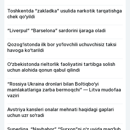
Toshkentda “zakladka” usulida narkotik tarqatishga
chek qo‘yildi
“Liverpul” “Barselona” sardorini ijaraga oladi
Qozog‘istonda ilk bor yo‘lovchili uchuvchisiz taksi
havoga ko‘tarildi
O‘zbekistonda rieltorlik faoliyatini tartibga solish
uchun alohida qonun qabul qilindi
“Rossiya Ukraina dronlari bilan Boltiqbo‘yi
mamlakatlariga zarba bermoqchi” — Litva mudofaa
vaziri
Avstriya kansleri onalar mehnati haqidagi gaplari
uchun uzr so‘radi
Superliga. “Navbahor” “Surxon”ni o‘z uyida mag‘lub