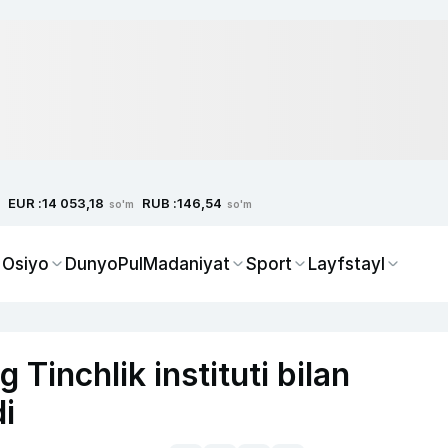
EUR :
RUB :
14 053,18
146,54
so'm
so'm
 Osiyo
Dunyo
Pul
Madaniyat
Sport
Layfstayl
 Tinchlik instituti bilan
di