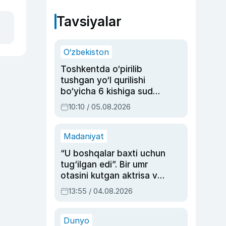
Tavsiyalar
O‘zbekiston
Toshkentda o‘pirilib
tushgan yo‘l qurilishi
bo‘yicha 6 kishiga sud
hukmi o‘qildi
10:10 / 05.08.2026
Madaniyat
“U boshqalar baxti uchun
tug‘ilgan edi”. Bir umr
otasini kutgan aktrisa va
dublyaj ustasi Rimma
13:55 / 04.08.2026
Ahmedovaning
sinovlarga to‘la hayoti
Dunyo