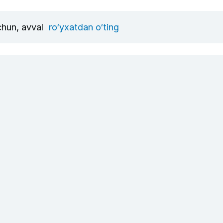
uchun, avval
ro‘yxatdan o‘ting