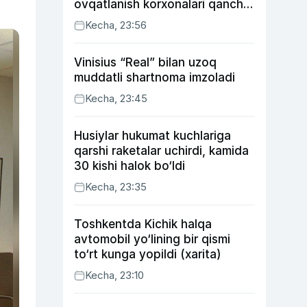
ovqatlanish korxonalari qancha
soliq toʻlagani ochiqlandi
Kecha, 23:56
Vinisius “Real” bilan uzoq
muddatli shartnoma imzoladi
Kecha, 23:45
Husiylar hukumat kuchlariga
qarshi raketalar uchirdi, kamida
30 kishi halok bo‘ldi
Kecha, 23:35
Toshkentda Kichik halqa
avtomobil yo‘lining bir qismi
to‘rt kunga yopildi (xarita)
Kecha, 23:10