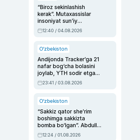
“Biroz sekinlashish
kerak”. Mutaxassislar
insoniyat sun’iy
intellektni boshqara
12:40 / 04.08.2026
olmay qolishidan xavotir
bildirdi
O‘zbekiston
Andijonda Tracker’ga 21
nafar bog‘cha bolasini
joylab, YTH sodir etgan
ayolga sud hukmi o‘qildi
23:41 / 03.08.2026
O‘zbekiston
“Sakkiz qator she’rim
boshimga sakkizta
bomba bo‘lgan”. Abdulla
Oripovni siyosiy
12:24 / 01.08.2026
ayblovlardan asrab