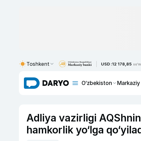
Toshkent
USD :
12 178,85
so'm
O‘zbekiston
Markaziy
Adliya vazirligi AQShning
hamkorlik yo‘lga qo‘yila