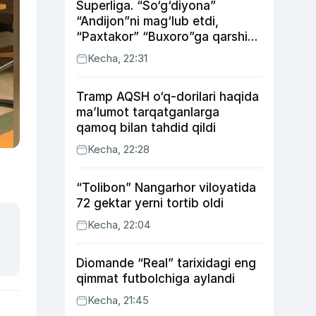
Superliga. “So‘g‘diyona”
“Andijon”ni mag‘lub etdi,
“Paxtakor” “Buxoro”ga qarshi
bahsda g‘alabani qo‘ldan
Kecha, 22:31
chiqardi
Tramp AQSH o‘q-dorilari haqida
ma’lumot tarqatganlarga
qamoq bilan tahdid qildi
Kecha, 22:28
“Tolibon” Nangarhor viloyatida
72 gektar yerni tortib oldi
Kecha, 22:04
Diomande “Real” tarixidagi eng
qimmat futbolchiga aylandi
Kecha, 21:45