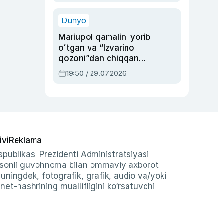
qolgan voqea
Dunyo
Mariupol qamalini yorib
oʻtgan va “Izvarino
qozoni”dan chiqqan
qahramon — Ukraina
19:50 / 29.07.2026
armiyasi bosh
qoʻmondoni Drapatiy
haqida
ivi
Reklama
publikasi Prezidenti Administratsiyasi
-sonli guvohnoma bilan ommaviy axborot
shuningdek, fotografik, grafik, audio va/yoki
et-nashrining muallifligini ko‘rsatuvchi