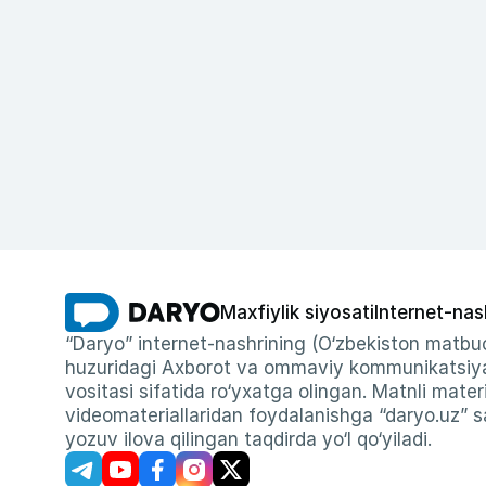
Maxfiylik siyosati
Internet-nas
“Daryo” internet-nashrining (O‘zbekiston matbuo
huzuridagi Axborot va ommaviy kommunikatsiyal
vositasi sifatida ro‘yxatga olingan. Matnli materi
videomateriallaridan foydalanishga “daryo.uz” sa
yozuv ilova qilingan taqdirda yo‘l qo‘yiladi.