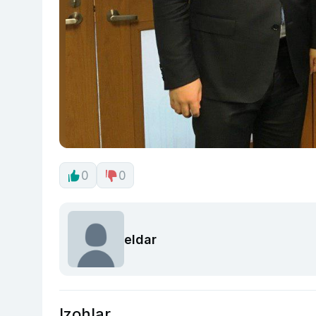
0
0
eldar
Izohlar