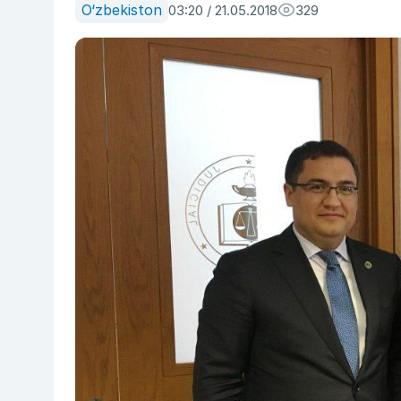
O‘zbekiston
03:20 / 21.05.2018
329