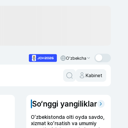
O‘zbekcha
Kabinet
So‘nggi yangiliklar
Oʻzbekistonda olti oyda savdo,
xizmat koʻrsatish va umumiy