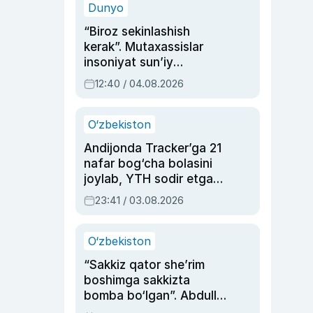
Dunyo
“Biroz sekinlashish
kerak”. Mutaxassislar
insoniyat sun’iy
intellektni boshqara
12:40 / 04.08.2026
olmay qolishidan xavotir
bildirdi
O‘zbekiston
Andijonda Tracker’ga 21
nafar bog‘cha bolasini
joylab, YTH sodir etgan
ayolga sud hukmi o‘qildi
23:41 / 03.08.2026
O‘zbekiston
“Sakkiz qator she’rim
boshimga sakkizta
bomba bo‘lgan”. Abdulla
Oripovni siyosiy