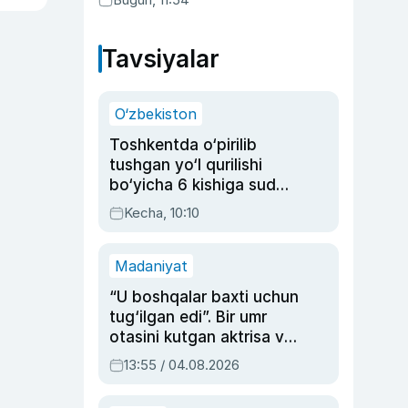
Tavsiyalar
O‘zbekiston
Toshkentda o‘pirilib
tushgan yo‘l qurilishi
bo‘yicha 6 kishiga sud
hukmi o‘qildi
Kecha, 10:10
Madaniyat
“U boshqalar baxti uchun
tug‘ilgan edi”. Bir umr
otasini kutgan aktrisa va
dublyaj ustasi Rimma
13:55 / 04.08.2026
Ahmedovaning
sinovlarga to‘la hayoti