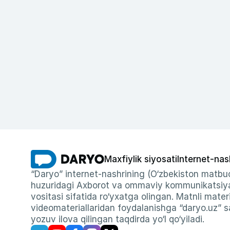
Maxfiylik siyosati
Internet-nas
“Daryo” internet-nashrining (O‘zbekiston matbuo
huzuridagi Axborot va ommaviy kommunikatsiyal
vositasi sifatida ro‘yxatga olingan. Matnli materi
videomateriallaridan foydalanishga “daryo.uz” sa
yozuv ilova qilingan taqdirda yo‘l qo‘yiladi.