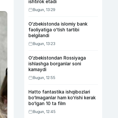
ishtirok etadi
Bugun, 13:29
O‘zbekistonda islomiy bank
faoliyatiga o‘tish tartibi
belgilandi
Bugun, 13:23
O‘zbekistondan Rossiyaga
ishlashga borganlar soni
kamaydi
Bugun, 12:55
Hatto fantastika ishqibozlari
bo‘lmaganlar ham ko‘rishi kerak
bo‘lgan 10 ta film
Bugun, 12:45