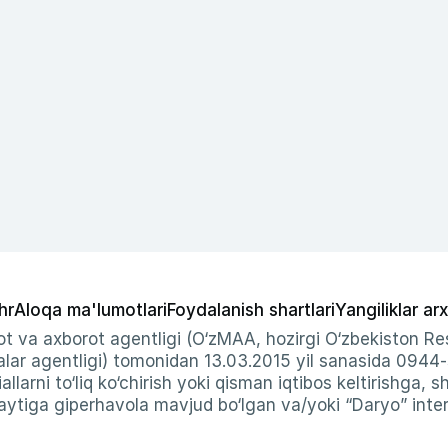
hr
Aloqa ma'lumotlari
Foydalanish shartlari
Yangiliklar arx
t va axborot agentligi (O‘zMAA, hozirgi O‘zbekiston Res
ar agentligi) tomonidan 13.03.2015 yil sanasida 0944
allarni to‘liq ko‘chirish yoki qisman iqtibos keltirishga, 
ytiga giperhavola mavjud bo‘lgan va/yoki “Daryo” intern