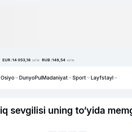
EUR :
RUB :
14 053,18
146,54
so'm
so'm
 Osiyo
Dunyo
Pul
Madaniyat
Sport
Layfstayl
q sevgilisi uning to‘yida mem