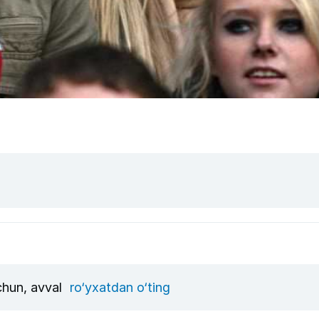
uchun, avval
ro‘yxatdan o‘ting