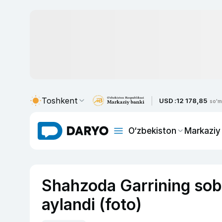
Toshkent
USD :
12 178,85
so'm
O‘zbekiston
Markaziy
Shahzoda Garrining sobi
aylandi (foto)