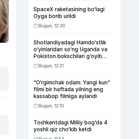
SpaceX raketasining bo‘lagi
Oyga borib urildi
Bugun, 12:30
Shotlandiyadagi Hamdo‘stlik
o‘yinlaridan so‘ng Uganda va
Pokiston bokschilari g‘oyib
bo‘ldi
Bugun, 12:21
“O‘rgimchak odam: Yangi kun”
filmi bir haftada yilning eng
kassabop filmiga aylandi
Bugun, 12:10
Toshkentdagi Milliy bog‘da 4
yoshli qiz cho‘kib ketdi
Bugun, 11:54