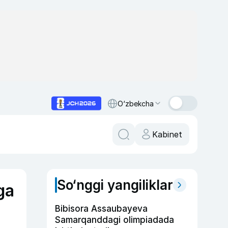
O‘zbekcha
Kabinet
So‘nggi yangiliklar
ga
Bibisora Assaubayeva
Samarqanddagi olimpiadada