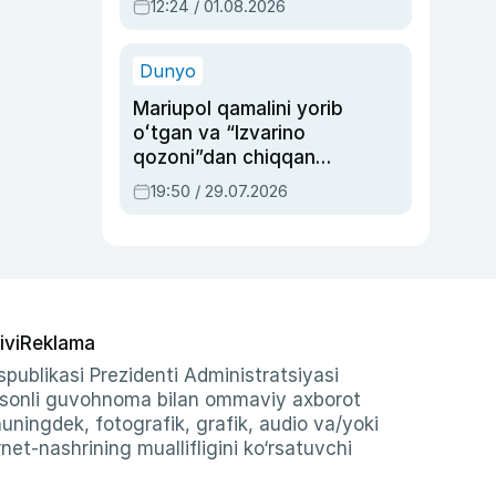
12:24 / 01.08.2026
ayblovlardan asrab
qolgan voqea
Dunyo
Mariupol qamalini yorib
oʻtgan va “Izvarino
qozoni”dan chiqqan
qahramon — Ukraina
19:50 / 29.07.2026
armiyasi bosh
qoʻmondoni Drapatiy
haqida
ivi
Reklama
publikasi Prezidenti Administratsiyasi
-sonli guvohnoma bilan ommaviy axborot
shuningdek, fotografik, grafik, audio va/yoki
et-nashrining muallifligini ko‘rsatuvchi