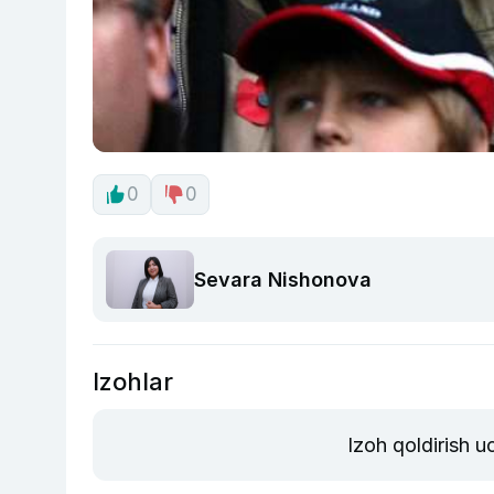
0
0
Sevara Nishonova
Izohlar
Izoh qoldirish 