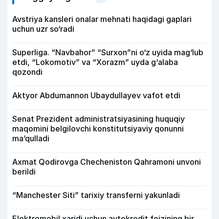
Avstriya kansleri onalar mehnati haqidagi gaplari
uchun uzr so‘radi
Superliga. “Navbahor” “Surxon”ni o‘z uyida mag‘lub
etdi, “Lokomotiv” va “Xorazm” uyda g‘alaba
qozondi
Aktyor Abdu­mannon Ubaydullayev vafot etdi
Senat Prezident administratsiyasining huquqiy
maqomini belgilovchi konstitutsiyaviy qonunni
ma’qulladi
Axmat Qodirovga Checheniston Qahramoni unvoni
berildi
“Manchester Siti” tarixiy transferni yakunladi
Elektromobil xaridi uchun avtokredit foizining bir