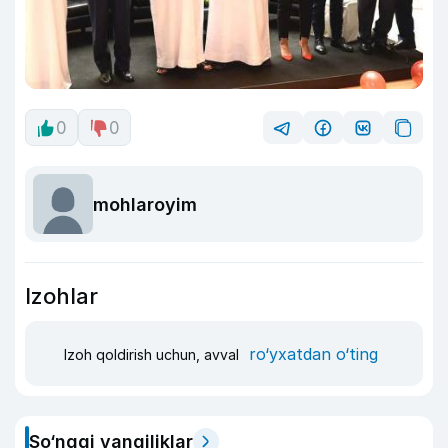
0
0
mohlaroyim
Izohlar
ro‘yxatdan o‘ting
Izoh qoldirish uchun, avval
So‘nggi yangiliklar