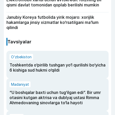
qismi davlat tomonidan qoplab berilishi mumkin
Janubiy Koreya futbolida yirik mojaro: xorijlik
hakamlarga jinsiy xizmatlar ko‘rsatilgani ma’lum
qilindi
Tavsiyalar
O‘zbekiston
Toshkentda o‘pirilib tushgan yo‘l qurilishi bo‘yicha
6 kishiga sud hukmi o‘qildi
Madaniyat
“U boshqalar baxti uchun tug‘ilgan edi”. Bir umr
otasini kutgan aktrisa va dublyaj ustasi Rimma
Ahmedovaning sinovlarga to‘la hayoti