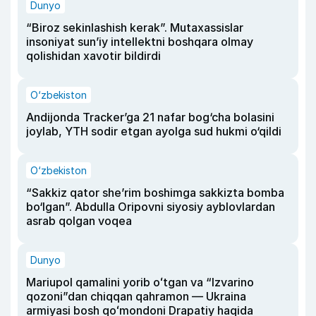
Dunyo
“Biroz sekinlashish kerak”. Mutaxassislar
insoniyat sun’iy intellektni boshqara olmay
qolishidan xavotir bildirdi
O‘zbekiston
Andijonda Tracker’ga 21 nafar bog‘cha bolasini
joylab, YTH sodir etgan ayolga sud hukmi o‘qildi
O‘zbekiston
“Sakkiz qator she’rim boshimga sakkizta bomba
bo‘lgan”. Abdulla Oripovni siyosiy ayblovlardan
asrab qolgan voqea
Dunyo
Mariupol qamalini yorib oʻtgan va “Izvarino
qozoni”dan chiqqan qahramon — Ukraina
armiyasi bosh qoʻmondoni Drapatiy haqida