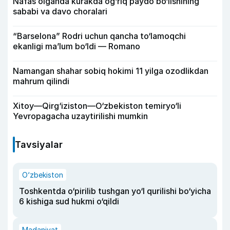
Nafas olganda kurakda og‘riq paydo bo‘lishining
sababi va davo choralari
“Barselona” Rodri uchun qancha to‘lamoqchi
ekanligi ma’lum bo‘ldi — Romano
Namangan shahar sobiq hokimi 11 yilga ozodlikdan
mahrum qilindi
Xitoy—Qirg‘iziston—O‘zbekiston temiryo‘li
Yevropagacha uzaytirilishi mumkin
Tavsiyalar
O‘zbekiston
Toshkentda o‘pirilib tushgan yo‘l qurilishi bo‘yicha
6 kishiga sud hukmi o‘qildi
Madaniyat