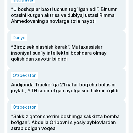
“U boshqalar baxti uchun tug‘ilgan edi”. Bir umr
otasini kutgan aktrisa va dublyaj ustasi Rimma
Ahmedovaning sinovlarga to‘la hayoti
Dunyo
“Biroz sekinlashish kerak”. Mutaxassislar
insoniyat sun’iy intellektni boshqara olmay
qolishidan xavotir bildirdi
O‘zbekiston
Andijonda Tracker’ga 21 nafar bog‘cha bolasini
joylab, YTH sodir etgan ayolga sud hukmi o‘qildi
O‘zbekiston
“Sakkiz qator she’rim boshimga sakkizta bomba
bo‘lgan”. Abdulla Oripovni siyosiy ayblovlardan
asrab qolgan voqea