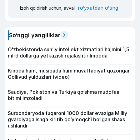
ro‘yxatdan o‘ting
Izoh qoldirish uchun, avval
So‘nggi yangiliklar
Oʻzbekistonda sunʼiy intellekt xizmatlari hajmini 1,5
mlrd dollarga yetkazish rejalashtirilmoqda
Kinoda ham, musiqada ham muvaffaqiyat qozongan
Gollivud yulduzlari (video)
Saudiya, Pokiston va Turkiya qo‘shma mudofaa
bitimi imzoladi
Surxondaryoda fuqaroni 1000 dollar evaziga Milliy
gvardiyaga ishga kiritib qo‘ymoqchi bo‘lgan shaxs
ushlandi