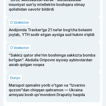
insoniyat sun’iy intellektni boshqara olmay
qolishidan xavotir bildirdi
O‘zbekiston
Andijonda Tracker’ga 21 nafar bog‘cha bolasini
joylab, YTH sodir etgan ayolga sud hukmi o‘qildi
O‘zbekiston
“Sakkiz qator she’rim boshimga sakkizta bomba
bo‘lgan”. Abdulla Oripovni siyosiy ayblovlardan
asrab qolgan voqea
Dunyo
Mariupol qamalini yorib oʻtgan va “Izvarino
qozoni”dan chiqqan qahramon — Ukraina
armiyasi bosh qoʻmondoni Drapatiy haqida