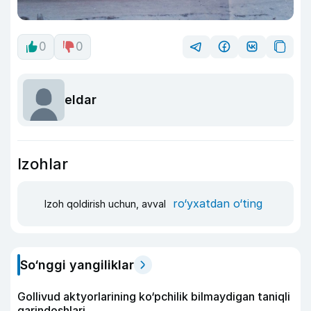
0
0
eldar
Izohlar
ro‘yxatdan o‘ting
Izoh qoldirish uchun, avval
So‘nggi yangiliklar
Gollivud aktyorlarining ko‘pchilik bilmaydigan taniqli
qarindoshlari