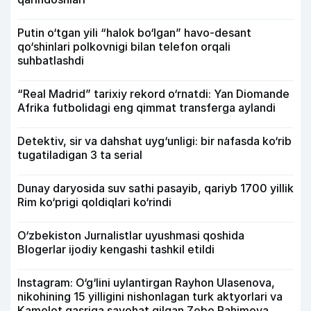
Putin o‘tgan yili “halok bo‘lgan” havo-desant
qo‘shinlari polkovnigi bilan telefon orqali
suhbatlashdi
“Real Madrid” tarixiy rekord o‘rnatdi: Yan Diomande
Afrika futbolidagi eng qimmat transferga aylandi
Detektiv, sir va dahshat uyg‘unligi: bir nafasda ko‘rib
tugatiladigan 3 ta serial
Dunay daryosida suv sathi pasayib, qariyb 1700 yillik
Rim ko‘prigi qoldiqlari ko‘rindi
O‘zbekiston Jurnalistlar uyushmasi qoshida
Blogerlar ijodiy kengashi tashkil etildi
Instagram: O‘g‘lini uylantirgan Rayhon Ulasenova,
nikohining 15 yilligini nishonlagan turk aktyorlari va
Kamelot qasriga sayohat qilgan Zebo Rahimova