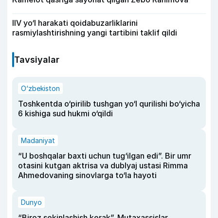
IIV yo‘l harakati qoidabuzarliklarini
rasmiylashtirishning yangi tartibini taklif qildi
Tavsiyalar
O‘zbekiston
Toshkentda o‘pirilib tushgan yo‘l qurilishi bo‘yicha
6 kishiga sud hukmi o‘qildi
Madaniyat
“U boshqalar baxti uchun tug‘ilgan edi”. Bir umr
otasini kutgan aktrisa va dublyaj ustasi Rimma
Ahmedovaning sinovlarga to‘la hayoti
Dunyo
“Biroz sekinlashish kerak”. Mutaxassislar