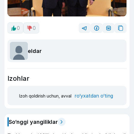
0
0
eldar
Izohlar
ro‘yxatdan o‘ting
Izoh qoldirish uchun, avval
So‘nggi yangiliklar