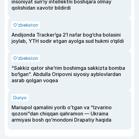
insoniyat sun’iy intellektni boshqara olmay
qolishidan xavotir bildirdi
O‘zbekiston
Andijonda Tracker’ga 21 nafar bog‘cha bolasini
joylab, YTH sodir etgan ayolga sud hukmi o‘qildi
O‘zbekiston
“Sakkiz qator she’rim boshimga sakkizta bomba
bo‘lgan”. Abdulla Oripovni siyosiy ayblovlardan
asrab qolgan voqea
Dunyo
Mariupol qamalini yorib oʻtgan va “Izvarino
qozoni”dan chiqqan qahramon — Ukraina
armiyasi bosh qoʻmondoni Drapatiy haqida