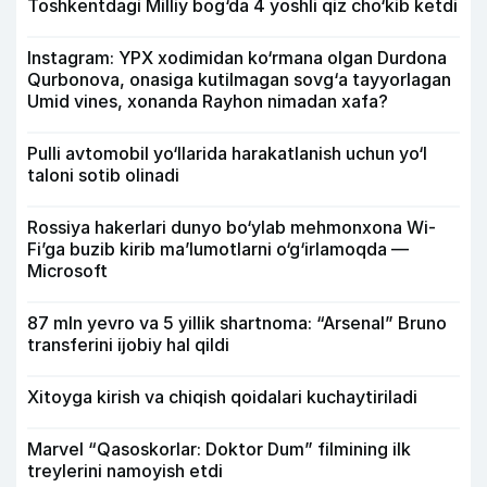
Toshkentdagi Milliy bog‘da 4 yoshli qiz cho‘kib ketdi
Instagram: YPX xodimidan ko‘rmana olgan Durdona
Qurbonova, onasiga kutilmagan sovg‘a tayyorlagan
Umid vines, xonanda Rayhon nimadan xafa?
Pulli avtomobil yo‘llarida harakatlanish uchun yo‘l
taloni sotib olinadi
Rossiya hakerlari dunyo bo‘ylab mehmonxona Wi-
Fi’ga buzib kirib ma’lumotlarni o‘g‘irlamoqda —
Microsoft
87 mln yevro va 5 yillik shartnoma: “Arsenal” Bruno
transferini ijobiy hal qildi
Xitoyga kirish va chiqish qoidalari kuchaytiriladi
Marvel “Qasoskorlar: Doktor Dum” filmining ilk
treylerini namoyish etdi