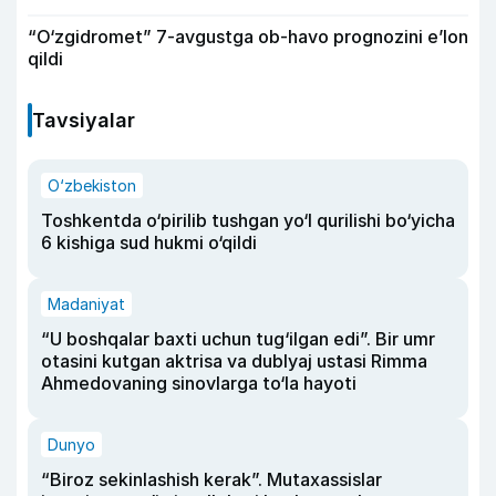
“O‘zgidromet” 7-avgustga ob-havo prognozini e’lon
qildi
Tavsiyalar
O‘zbekiston
Toshkentda o‘pirilib tushgan yo‘l qurilishi bo‘yicha
6 kishiga sud hukmi o‘qildi
Madaniyat
“U boshqalar baxti uchun tug‘ilgan edi”. Bir umr
otasini kutgan aktrisa va dublyaj ustasi Rimma
Ahmedovaning sinovlarga to‘la hayoti
Dunyo
“Biroz sekinlashish kerak”. Mutaxassislar