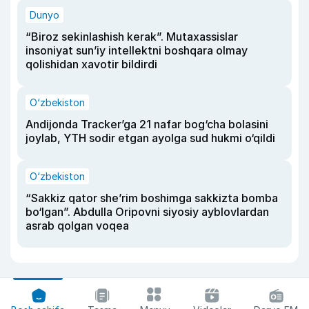
Dunyo
“Biroz sekinlashish kerak”. Mutaxassislar
insoniyat sun’iy intellektni boshqara olmay
qolishidan xavotir bildirdi
O‘zbekiston
Andijonda Tracker’ga 21 nafar bog‘cha bolasini
joylab, YTH sodir etgan ayolga sud hukmi o‘qildi
O‘zbekiston
“Sakkiz qator she’rim boshimga sakkizta bomba
bo‘lgan”. Abdulla Oripovni siyosiy ayblovlardan
asrab qolgan voqea