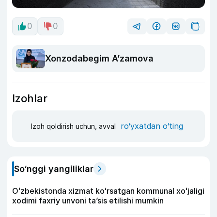
0
0
Xonzodabegim A’zamova
Izohlar
ro‘yxatdan o‘ting
Izoh qoldirish uchun, avval
So‘nggi yangiliklar
Oʻzbekistonda xizmat koʻrsatgan kommunal xoʻjaligi
xodimi faxriy unvoni taʼsis etilishi mumkin