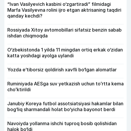
“Ivan Vasilyevich kasbini o‘zgartiradi” filmidagi
Marfa Vasilyevna rolini ijro etgan aktrisaning taqdiri
qanday kechdi?
Rossiyada Xitoy avtomobillari sifatsiz benzin sabab
ishdan chiqmoqda
O‘zbekistonda 1 yilda 11 mingdan ortiq erkak o‘zidan
katta yoshdagi ayolga uylandi
Yozda e’tiborsiz qoldirish xavfli bo‘lgan alomatlar
Ruminiyada AESga suv yetkazish uchun toʻrtta kema
choʻktirildi
Janubiy Koreya futbol assotsiatsiyasi hakamlar bilan
bog‘liq sharmandali holat bo‘yicha bayonot berdi
Navoiyda yollanma ishchi tuproq bosib qolishidan
halok bo‘ldi