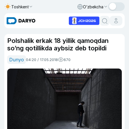
Toshkent
O‘zbekcha
Polshalik erkak 18 yillik qamoqdan
so‘ng qotillikda aybsiz deb topildi
Dunyo
04:20 / 17.05.2018
670