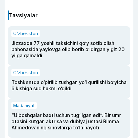
Tavsiyalar
O‘zbekiston
Jizzaxda 77 yoshli taksichini qo‘y sotib olish
bahonasida yaylovga olib borib o‘ldirgan yigit 20
yilga qamaldi
O‘zbekiston
Toshkentda o‘pirilib tushgan yo‘l qurilishi bo‘yicha
6 kishiga sud hukmi o‘qildi
Madaniyat
“U boshqalar baxti uchun tug‘ilgan edi”. Bir umr
otasini kutgan aktrisa va dublyaj ustasi Rimma
Ahmedovaning sinovlarga to‘la hayoti