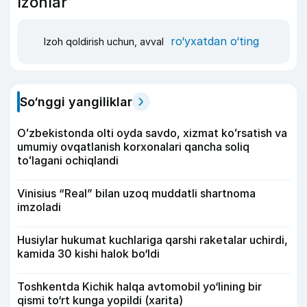
Izohlar
ro‘yxatdan o‘ting
Izoh qoldirish uchun, avval
So‘nggi yangiliklar
Oʻzbekistonda olti oyda savdo, xizmat koʻrsatish va
umumiy ovqatlanish korxonalari qancha soliq
toʻlagani ochiqlandi
Vinisius “Real” bilan uzoq muddatli shartnoma
imzoladi
Husiylar hukumat kuchlariga qarshi raketalar uchirdi,
kamida 30 kishi halok bo‘ldi
Toshkentda Kichik halqa avtomobil yo‘lining bir
qismi to‘rt kunga yopildi (xarita)