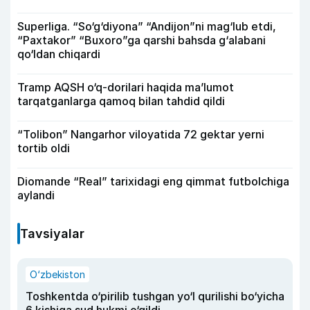
Superliga. “So‘g‘diyona” “Andijon”ni mag‘lub etdi,
“Paxtakor” “Buxoro”ga qarshi bahsda g‘alabani
qo‘ldan chiqardi
Tramp AQSH o‘q-dorilari haqida ma’lumot
tarqatganlarga qamoq bilan tahdid qildi
“Tolibon” Nangarhor viloyatida 72 gektar yerni
tortib oldi
Diomande “Real” tarixidagi eng qimmat futbolchiga
aylandi
Tavsiyalar
O‘zbekiston
Toshkentda o‘pirilib tushgan yo‘l qurilishi bo‘yicha
6 kishiga sud hukmi o‘qildi