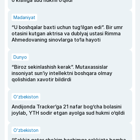
Madaniyat
“U boshqalar baxti uchun tug‘ilgan edi”. Bir umr
otasini kutgan aktrisa va dublyaj ustasi Rimma
Ahmedovaning sinovlarga to‘la hayoti
Dunyo
“Biroz sekinlashish kerak”. Mutaxassislar
insoniyat sun’iy intellektni boshqara olmay
qolishidan xavotir bildirdi
O‘zbekiston
Andijonda Tracker’ga 21 nafar bog‘cha bolasini
joylab, YTH sodir etgan ayolga sud hukmi o‘qildi
O‘zbekiston
“Sakkiz qator she’rim boshimga sakkizta bomba