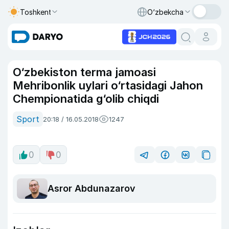
Toshkent
O‘zbekcha
O‘zbekiston terma jamoasi
Mehribonlik uylari o‘rtasidagi Jahon
Chempionatida g‘olib chiqdi
Sport
20:18 / 16.05.2018
1247
0
0
Asror Abdunazarov