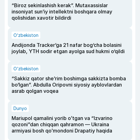
“Biroz sekinlashish kerak”. Mutaxassislar
insoniyat sun’iy intellektni boshqara olmay
qolishidan xavotir bildirdi
O‘zbekiston
Andijonda Tracker’ga 21 nafar bog‘cha bolasini
joylab, YTH sodir etgan ayolga sud hukmi o‘qildi
O‘zbekiston
“Sakkiz qator she’rim boshimga sakkizta bomba
bo‘lgan”. Abdulla Oripovni siyosiy ayblovlardan
asrab qolgan voqea
Dunyo
Mariupol qamalini yorib oʻtgan va “Izvarino
qozoni”dan chiqqan qahramon — Ukraina
armiyasi bosh qoʻmondoni Drapatiy haqida