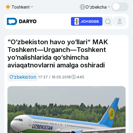
Toshkent
O‘zbekcha
“O‘zbekiston havo yo‘llari” MAK
Toshkent—Urganch—Toshkent
yo‘nalishlarida qo‘shimcha
aviaqatnovlarni amalga oshiradi
O‘zbekiston
17:37 / 16.05.2018
445