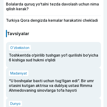
Bolalarda quruq yo‘talni tezda davolash uchun nima
qilish kerak?
Turkiya Qora dengizda kemalar harakatini chekladi
Tavsiyalar
O‘zbekiston
Toshkentda o‘pirilib tushgan yo‘l qurilishi bo‘yicha
6 kishiga sud hukmi o‘qildi
Madaniyat
“U boshqalar baxti uchun tug‘ilgan edi”. Bir umr
otasini kutgan aktrisa va dublyaj ustasi Rimma
Ahmedovaning sinovlarga to‘la hayoti
Dunyo