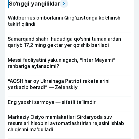
So‘nggi yangiliklar
Wildberries omborlarini Qirg‘izistonga ko‘chirish
taklif qilindi
Samarqand shahri hududiga qo‘shni tumanlardan
qariyb 17,2 ming gektar yer qo‘shib beriladi
Messi faoliyatini yakunlagach, “Inter Mayami”
rahbariga aylanadimi?
“AQSH har oy Ukrainaga Patriot raketalarini
yetkazib beradi” — Zelenskiy
Eng yaxshi sarmoya — sifatli ta’limdir
Markaziy Osiyo mamlakatlari Sirdaryoda suv
resurslari hisobini avtomatlashtirish rejasini ishlab
chiqishni ma’qulladi