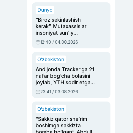
sinovlarga to‘la hayoti
Dunyo
“Biroz sekinlashish
kerak”. Mutaxassislar
insoniyat sun’iy
intellektni boshqara
12:40 / 04.08.2026
olmay qolishidan xavotir
bildirdi
O‘zbekiston
Andijonda Tracker’ga 21
nafar bog‘cha bolasini
joylab, YTH sodir etgan
ayolga sud hukmi o‘qildi
23:41 / 03.08.2026
O‘zbekiston
“Sakkiz qator she’rim
boshimga sakkizta
bomba bo‘lgan”. Abdulla