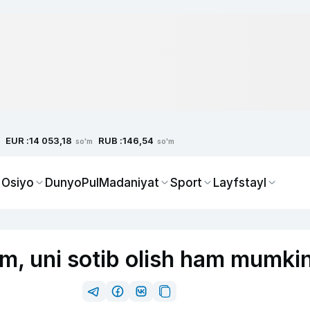
EUR :
RUB :
14 053,18
146,54
so'm
so'm
 Osiyo
Dunyo
Pul
Madaniyat
Sport
Layfstayl
am, uni sotib olish ham mumki