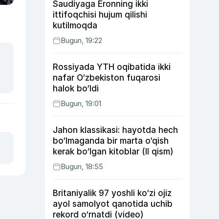
Saudiyaga Eronning ikki
ittifoqchisi hujum qilishi
kutilmoqda
Bugun, 19:22
Rossiyada YTH oqibatida ikki
nafar O‘zbekiston fuqarosi
halok bo‘ldi
Bugun, 19:01
Jahon klassikasi: hayotda hech
bo‘lmaganda bir marta o‘qish
kerak bo‘lgan kitoblar (II qism)
Bugun, 18:55
Britaniyalik 97 yoshli ko‘zi ojiz
ayol samolyot qanotida uchib
rekord o‘rnatdi (video)