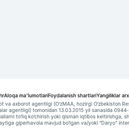
hr
Aloqa ma'lumotlari
Foydalanish shartlari
Yangiliklar arx
t va axborot agentligi (O‘zMAA, hozirgi O‘zbekiston Res
ar agentligi) tomonidan 13.03.2015 yil sanasida 0944
allarni to‘liq ko‘chirish yoki qisman iqtibos keltirishga, 
ytiga giperhavola mavjud bo‘lgan va/yoki “Daryo” intern