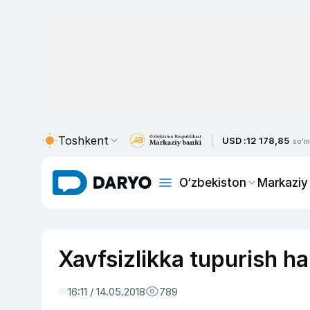
Toshkent
USD :
12 178,85
so'm
O‘zbekiston
Markaziy
Xavfsizlikka tupurish h
16:11 / 14.05.2018
789