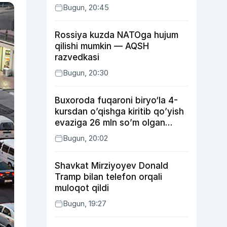
Bugun, 20:45
Rossiya kuzda NATOga hujum
qilishi mumkin — AQSH
razvedkasi
Bugun, 20:30
Buxoroda fuqaroni biryo‘la 4-
kursdan o’qishga kiritib qo’yish
evaziga 26 mln so’m olgan
shaxs ushlandi
Bugun, 20:02
Shavkat Mirziyoyev Donald
Tramp bilan telefon orqali
muloqot qildi
Bugun, 19:27