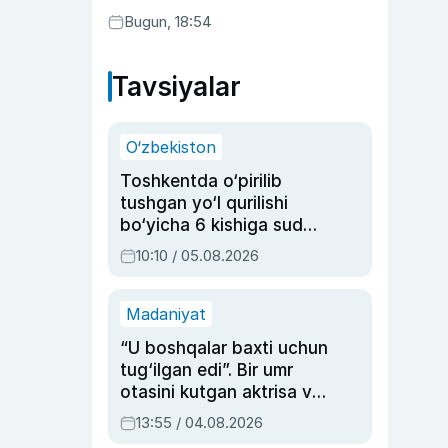
Bugun, 18:54
Tavsiyalar
O‘zbekiston
Toshkentda o‘pirilib
tushgan yo‘l qurilishi
bo‘yicha 6 kishiga sud
hukmi o‘qildi
10:10 / 05.08.2026
Madaniyat
“U boshqalar baxti uchun
tug‘ilgan edi”. Bir umr
otasini kutgan aktrisa va
dublyaj ustasi Rimma
13:55 / 04.08.2026
Ahmedovaning