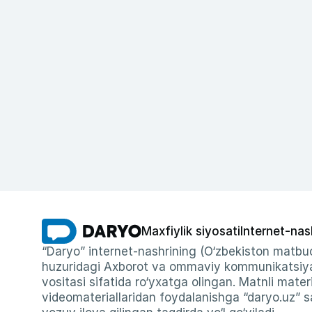
Maxfiylik siyosati
Internet-nas
“Daryo” internet-nashrining (O‘zbekiston matbuo
huzuridagi Axborot va ommaviy kommunikatsiyal
vositasi sifatida ro‘yxatga olingan. Matnli materi
videomateriallaridan foydalanishga “daryo.uz” sa