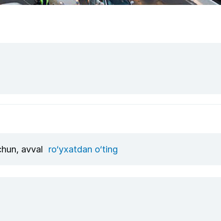
uchun, avval
ro‘yxatdan o‘ting