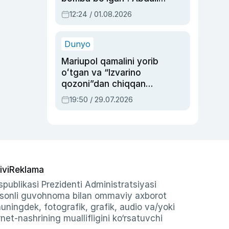
Oripovni siyosiy
12:24 / 01.08.2026
ayblovlardan asrab
qolgan voqea
Dunyo
Mariupol qamalini yorib
oʻtgan va “Izvarino
qozoni”dan chiqqan
qahramon — Ukraina
19:50 / 29.07.2026
armiyasi bosh
qoʻmondoni Drapatiy
haqida
ivi
Reklama
publikasi Prezidenti Administratsiyasi
-sonli guvohnoma bilan ommaviy axborot
shuningdek, fotografik, grafik, audio va/yoki
et-nashrining muallifligini ko‘rsatuvchi