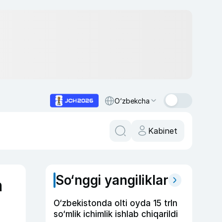
O‘zbekcha
Kabinet
So‘nggi yangiliklar
n
O‘zbekistonda olti oyda 15 trln
so‘mlik ichimlik ishlab chiqarildi