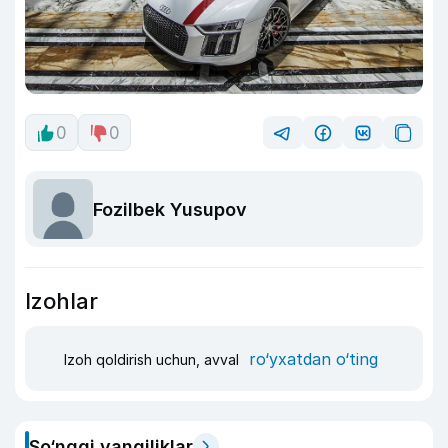
0
0
Fozilbek Yusupov
Izohlar
ro‘yxatdan o‘ting
Izoh qoldirish uchun, avval
So‘nggi yangiliklar