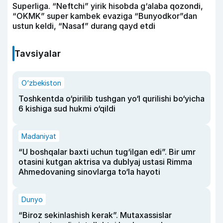
Superliga. “Neftchi” yirik hisobda g‘alaba qozondi,
“OKMK” super kambek evaziga “Bunyodkor”dan
ustun keldi, “Nasaf” durang qayd etdi
Tavsiyalar
O‘zbekiston
Toshkentda o‘pirilib tushgan yo‘l qurilishi bo‘yicha
6 kishiga sud hukmi o‘qildi
Madaniyat
“U boshqalar baxti uchun tug‘ilgan edi”. Bir umr
otasini kutgan aktrisa va dublyaj ustasi Rimma
Ahmedovaning sinovlarga to‘la hayoti
Dunyo
“Biroz sekinlashish kerak”. Mutaxassislar