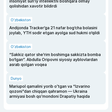
insoniyat sun’iy intellektni boshqara olmay
qolishidan xavotir bildirdi
O‘zbekiston
Andijonda Tracker’ga 21 nafar bog‘cha bolasini
joylab, YTH sodir etgan ayolga sud hukmi o‘qildi
O‘zbekiston
“Sakkiz qator she’rim boshimga sakkizta bomba
bo‘lgan”. Abdulla Oripovni siyosiy ayblovlardan
asrab qolgan voqea
Dunyo
Mariupol qamalini yorib oʻtgan va “Izvarino
qozoni”dan chiqqan qahramon — Ukraina
armiyasi bosh qoʻmondoni Drapatiy haqida