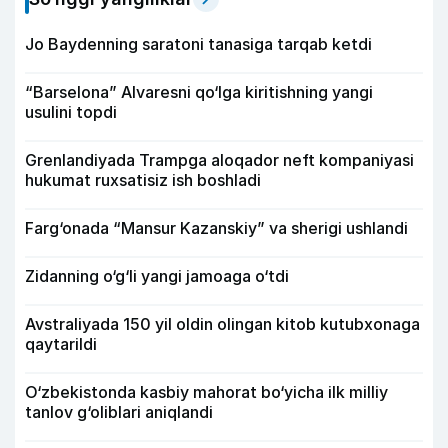
Jo Baydenning saratoni tanasiga tarqab ketdi
“Barselona” Alvaresni qo‘lga kiritishning yangi
usulini topdi
Grenlandiyada Trampga aloqador neft kompaniyasi
hukumat ruxsatisiz ish boshladi
Farg‘onada “Mansur Kazanskiy” va sherigi ushlandi
Zidanning o‘g‘li yangi jamoaga o‘tdi
Avstraliyada 150 yil oldin olingan kitob kutubxonaga
qaytarildi
O‘zbekistonda kasbiy mahorat bo‘yicha ilk milliy
tanlov g‘oliblari aniqlandi