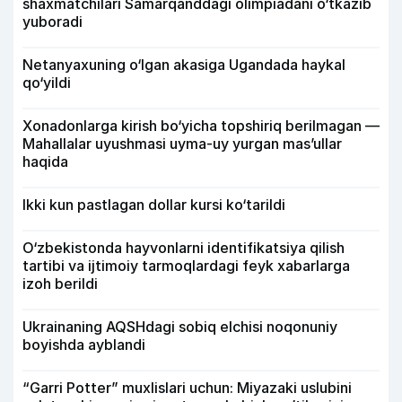
shaxmatchilari Samarqanddagi olimpiadani o‘tkazib
yuboradi
Netanyaxuning o‘lgan akasiga Ugandada haykal
qo‘yildi
Xonadonlarga kirish bo‘yicha topshiriq berilmagan —
Mahallalar uyushmasi uyma-uy yurgan mas’ullar
haqida
Ikki kun pastlagan dollar kursi ko‘tarildi
O‘zbekistonda hayvonlarni identifikatsiya qilish
tartibi va ijtimoiy tarmoqlardagi feyk xabarlarga
izoh berildi
Ukrainaning AQSHdagi sobiq elchisi noqonuniy
boyishda ayblandi
“Garri Potter” muxlislari uchun: Miyazaki uslubini