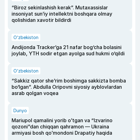
“Biroz sekinlashish kerak”. Mutaxassislar
insoniyat sun’iy intellektni boshqara olmay
qolishidan xavotir bildirdi
O‘zbekiston
Andijonda Tracker’ga 21 nafar bog‘cha bolasini
joylab, YTH sodir etgan ayolga sud hukmi o‘qildi
O‘zbekiston
“Sakkiz qator she’rim boshimga sakkizta bomba
bo‘lgan”. Abdulla Oripovni siyosiy ayblovlardan
asrab qolgan voqea
Dunyo
Mariupol qamalini yorib oʻtgan va “Izvarino
qozoni”dan chiqqan qahramon — Ukraina
armiyasi bosh qoʻmondoni Drapatiy haqida