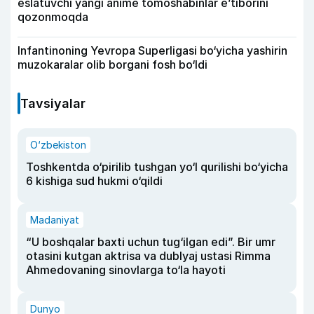
eslatuvchi yangi anime tomoshabinlar e’tiborini
qozonmoqda
Infantinoning Yevropa Superligasi bo‘yicha yashirin
muzokaralar olib borgani fosh bo‘ldi
Tavsiyalar
O‘zbekiston
Toshkentda o‘pirilib tushgan yo‘l qurilishi bo‘yicha
6 kishiga sud hukmi o‘qildi
Madaniyat
“U boshqalar baxti uchun tug‘ilgan edi”. Bir umr
otasini kutgan aktrisa va dublyaj ustasi Rimma
Ahmedovaning sinovlarga to‘la hayoti
Dunyo