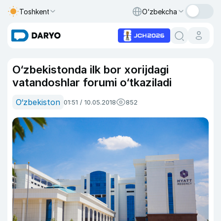
Toshkent
O‘zbekcha
O‘zbekistonda ilk bor xorijdagi
vatandoshlar forumi o‘tkaziladi
O‘zbekiston
01:51 / 10.05.2018
852