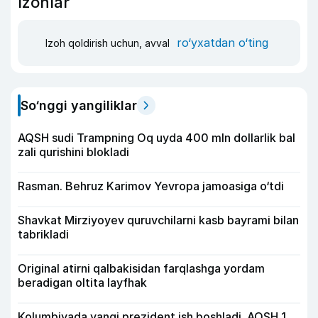
Izohlar
ro‘yxatdan o‘ting
Izoh qoldirish uchun, avval
So‘nggi yangiliklar
AQSH sudi Trampning Oq uyda 400 mln dollarlik bal
zali qurishini blokladi
Rasman. Behruz Karimov Yevropa jamoasiga o‘tdi
Shavkat Mirziyoyev quruvchilarni kasb bayrami bilan
tabrikladi
Original atirni qalbakisidan farqlashga yordam
beradigan oltita layfhak
Kolumbiyada yangi prezident ish boshladi. AQSH 1