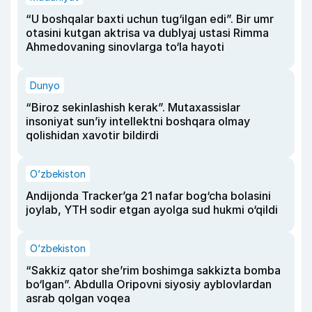
“U boshqalar baxti uchun tug‘ilgan edi”. Bir umr
otasini kutgan aktrisa va dublyaj ustasi Rimma
Ahmedovaning sinovlarga to‘la hayoti
Dunyo
“Biroz sekinlashish kerak”. Mutaxassislar
insoniyat sun’iy intellektni boshqara olmay
qolishidan xavotir bildirdi
O‘zbekiston
Andijonda Tracker’ga 21 nafar bog‘cha bolasini
joylab, YTH sodir etgan ayolga sud hukmi o‘qildi
O‘zbekiston
“Sakkiz qator she’rim boshimga sakkizta bomba
bo‘lgan”. Abdulla Oripovni siyosiy ayblovlardan
asrab qolgan voqea