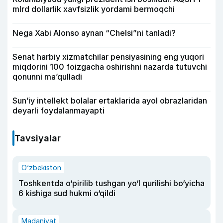
mlrd dollarlik xavfsizlik yordami bermoqchi
Nega Xabi Alonso aynan “Chelsi”ni tanladi?
Senat harbiy xizmatchilar pensiyasining eng yuqori
miqdorini 100 foizgacha oshirishni nazarda tutuvchi
qonunni ma’qulladi
Sun’iy intellekt bolalar ertaklarida ayol obrazlaridan
deyarli foydalanmayapti
Tavsiyalar
O‘zbekiston
Toshkentda o‘pirilib tushgan yo‘l qurilishi bo‘yicha
6 kishiga sud hukmi o‘qildi
Madaniyat