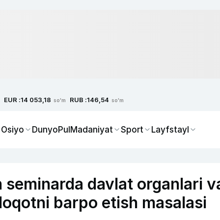
EUR :
RUB :
14 053,18
146,54
so'm
so'm
 Osiyo
Dunyo
Pul
Madaniyat
Sport
Layfstayl
n seminarda davlat organlari v
loqotni barpo etish masalasi