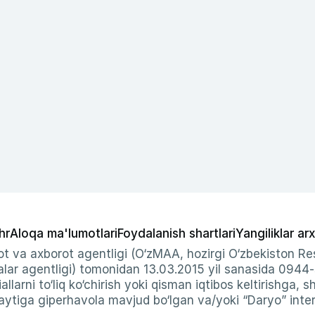
hr
Aloqa ma'lumotlari
Foydalanish shartlari
Yangiliklar arx
t va axborot agentligi (O‘zMAA, hozirgi O‘zbekiston Res
ar agentligi) tomonidan 13.03.2015 yil sanasida 0944
allarni to‘liq ko‘chirish yoki qisman iqtibos keltirishga, 
ytiga giperhavola mavjud bo‘lgan va/yoki “Daryo” intern