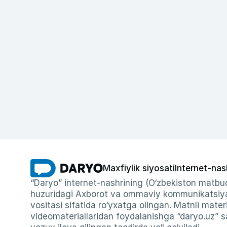
Maxfiylik siyosati
Internet-nas
“Daryo” internet-nashrining (O‘zbekiston matbuo
huzuridagi Axborot va ommaviy kommunikatsiyal
vositasi sifatida ro‘yxatga olingan. Matnli materi
videomateriallaridan foydalanishga “daryo.uz” sa