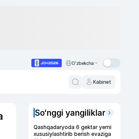
O‘zbekcha
Kabinet
So‘nggi yangiliklar
a
Qashqadaryoda 6 gektar yerni
xususiylashtirib berish evaziga