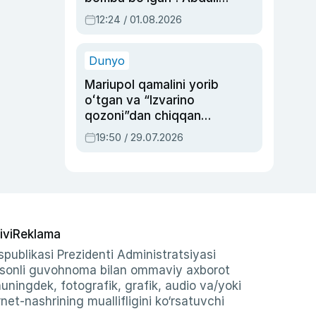
Oripovni siyosiy
12:24 / 01.08.2026
ayblovlardan asrab
qolgan voqea
Dunyo
Mariupol qamalini yorib
oʻtgan va “Izvarino
qozoni”dan chiqqan
qahramon — Ukraina
19:50 / 29.07.2026
armiyasi bosh
qoʻmondoni Drapatiy
haqida
ivi
Reklama
publikasi Prezidenti Administratsiyasi
-sonli guvohnoma bilan ommaviy axborot
shuningdek, fotografik, grafik, audio va/yoki
et-nashrining muallifligini ko‘rsatuvchi