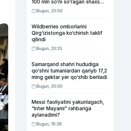
100 mln so‘m so‘ragan shaxs
ushlandi
Bugun, 20:50
Wildberries omborlarini
Qirg‘izistonga ko‘chirish taklif
qilindi
Bugun, 20:25
Samarqand shahri hududiga
qo‘shni tumanlardan qariyb 17,2
ming gektar yer qo‘shib beriladi
Bugun, 20:00
Messi faoliyatini yakunlagach,
“Inter Mayami” rahbariga
aylanadimi?
Bugun, 19:38