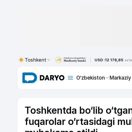
Toshkent
USD :
12 178,85
so'm
O‘zbekiston
Markaziy
Toshkentda bo‘lib o‘tga
fuqarolar o‘rtasidagi mu