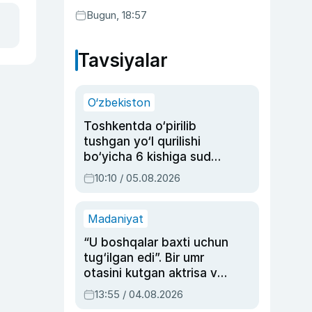
Bugun, 18:57
Tavsiyalar
O‘zbekiston
Toshkentda o‘pirilib
tushgan yo‘l qurilishi
bo‘yicha 6 kishiga sud
hukmi o‘qildi
10:10 / 05.08.2026
Madaniyat
“U boshqalar baxti uchun
tug‘ilgan edi”. Bir umr
otasini kutgan aktrisa va
dublyaj ustasi Rimma
13:55 / 04.08.2026
Ahmedovaning