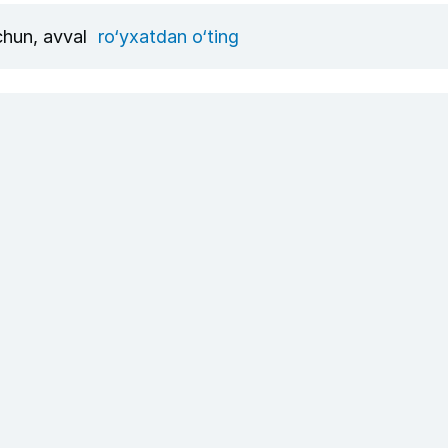
uchun, avval
ro‘yxatdan o‘ting