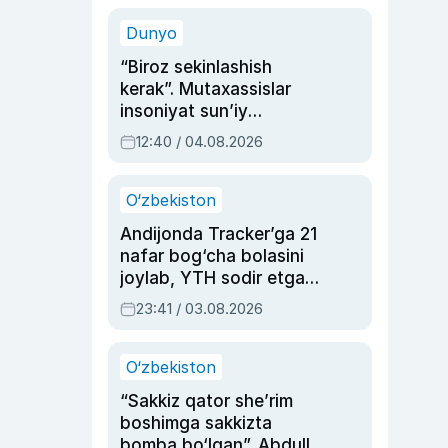
sinovlarga to‘la hayoti
Dunyo
“Biroz sekinlashish
kerak”. Mutaxassislar
insoniyat sun’iy
intellektni boshqara
12:40 / 04.08.2026
olmay qolishidan xavotir
bildirdi
O‘zbekiston
Andijonda Tracker’ga 21
nafar bog‘cha bolasini
joylab, YTH sodir etgan
ayolga sud hukmi o‘qildi
23:41 / 03.08.2026
O‘zbekiston
“Sakkiz qator she’rim
boshimga sakkizta
bomba bo‘lgan”. Abdulla