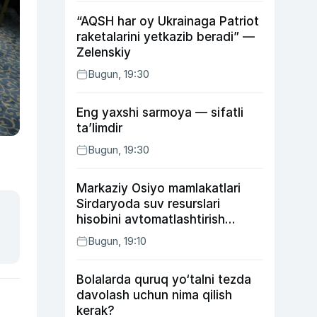
“AQSH har oy Ukrainaga Patriot
raketalarini yetkazib beradi” —
Zelenskiy
Bugun, 19:30
Eng yaxshi sarmoya — sifatli
ta’limdir
Bugun, 19:30
Markaziy Osiyo mamlakatlari
Sirdaryoda suv resurslari
hisobini avtomatlashtirish
rejasini ishlab chiqishni
Bugun, 19:10
ma’qulladi
Bolalarda quruq yo‘talni tezda
davolash uchun nima qilish
kerak?