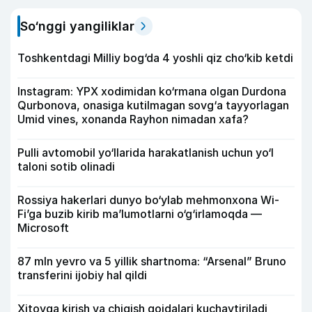
So‘nggi yangiliklar
Toshkentdagi Milliy bog‘da 4 yoshli qiz cho‘kib ketdi
Instagram: YPX xodimidan ko‘rmana olgan Durdona
Qurbonova, onasiga kutilmagan sovg‘a tayyorlagan
Umid vines, xonanda Rayhon nimadan xafa?
Pulli avtomobil yo‘llarida harakatlanish uchun yo‘l
taloni sotib olinadi
Rossiya hakerlari dunyo bo‘ylab mehmonxona Wi-
Fi’ga buzib kirib ma’lumotlarni o‘g‘irlamoqda —
Microsoft
87 mln yevro va 5 yillik shartnoma: “Arsenal” Bruno
transferini ijobiy hal qildi
Xitoyga kirish va chiqish qoidalari kuchaytiriladi