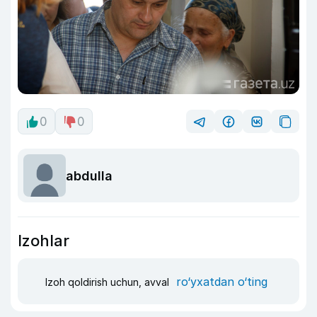
0
0
abdulla
Izohlar
ro‘yxatdan o‘ting
Izoh qoldirish uchun, avval