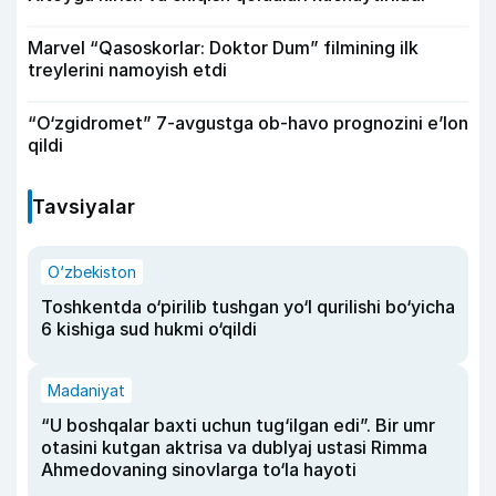
Marvel “Qasoskorlar: Doktor Dum” filmining ilk
treylerini namoyish etdi
“O‘zgidromet” 7-avgustga ob-havo prognozini e’lon
qildi
Tavsiyalar
O‘zbekiston
Toshkentda o‘pirilib tushgan yo‘l qurilishi bo‘yicha
6 kishiga sud hukmi o‘qildi
Madaniyat
“U boshqalar baxti uchun tug‘ilgan edi”. Bir umr
otasini kutgan aktrisa va dublyaj ustasi Rimma
Ahmedovaning sinovlarga to‘la hayoti