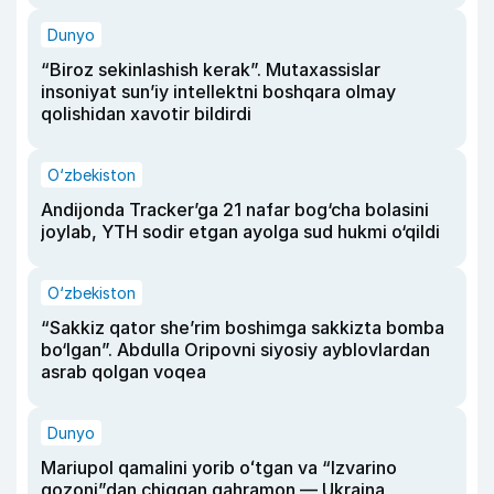
Dunyo
“Biroz sekinlashish kerak”. Mutaxassislar
insoniyat sun’iy intellektni boshqara olmay
qolishidan xavotir bildirdi
O‘zbekiston
Andijonda Tracker’ga 21 nafar bog‘cha bolasini
joylab, YTH sodir etgan ayolga sud hukmi o‘qildi
O‘zbekiston
“Sakkiz qator she’rim boshimga sakkizta bomba
bo‘lgan”. Abdulla Oripovni siyosiy ayblovlardan
asrab qolgan voqea
Dunyo
Mariupol qamalini yorib oʻtgan va “Izvarino
qozoni”dan chiqqan qahramon — Ukraina