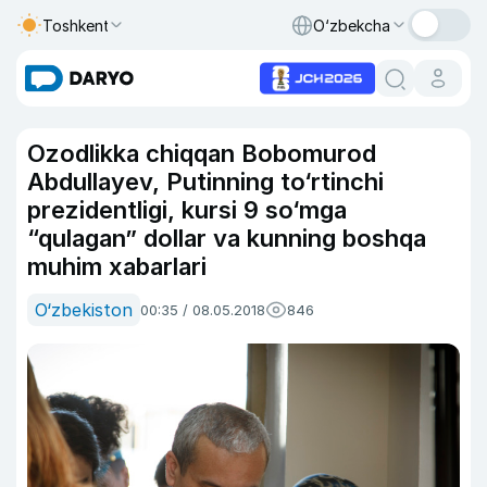
Toshkent
O‘zbekcha
Ozodlikka chiqqan Bobomurod
Abdullayev, Putinning to‘rtinchi
prezidentligi, kursi 9 so‘mga
“qulagan” dollar va kunning boshqa
muhim xabarlari
O‘zbekiston
00:35 / 08.05.2018
846