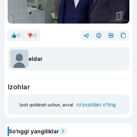
0
0
eldar
Izohlar
ro‘yxatdan o‘ting
Izoh qoldirish uchun, avval
So‘nggi yangiliklar