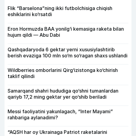
Flik “Barselona”ning ikki futbolchisiga chiqish
eshiklarini ko‘rsatdi
Eron Hormuzda BAA yonilg‘i kemasiga raketa bilan
hujum qildi — Abu Dabi
Qashqadaryoda 6 gektar yerni xususiylashtirib
berish evaziga 100 mln so‘m so‘ragan shaxs ushlandi
Wildberries omborlarini Qirg‘izistonga ko‘chirish
taklif qilindi
Samarqand shahri hududiga qo‘shni tumanlardan
qariyb 17,2 ming gektar yer qo‘shib beriladi
Messi faoliyatini yakunlagach, “Inter Mayami”
rahbariga aylanadimi?
“AQSH har oy Ukrainaga Patriot raketalarini