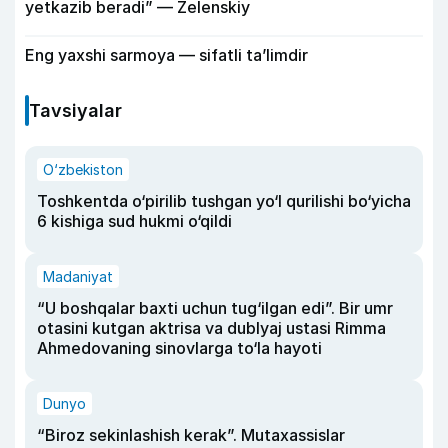
yetkazib beradi” — Zelenskiy
Eng yaxshi sarmoya — sifatli ta’limdir
Tavsiyalar
O‘zbekiston
Toshkentda o‘pirilib tushgan yo‘l qurilishi bo‘yicha
6 kishiga sud hukmi o‘qildi
Madaniyat
“U boshqalar baxti uchun tug‘ilgan edi”. Bir umr
otasini kutgan aktrisa va dublyaj ustasi Rimma
Ahmedovaning sinovlarga to‘la hayoti
Dunyo
“Biroz sekinlashish kerak”. Mutaxassislar