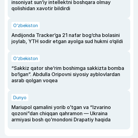
insoniyat sun’iy intellektni boshqara olmay
qolishidan xavotir bildirdi
O‘zbekiston
Andijonda Tracker’ga 21 nafar bog‘cha bolasini
joylab, YTH sodir etgan ayolga sud hukmi o‘qildi
O‘zbekiston
“Sakkiz qator she’rim boshimga sakkizta bomba
bo‘lgan”. Abdulla Oripovni siyosiy ayblovlardan
asrab qolgan voqea
Dunyo
Mariupol qamalini yorib oʻtgan va “Izvarino
qozoni”dan chiqqan qahramon — Ukraina
armiyasi bosh qoʻmondoni Drapatiy haqida