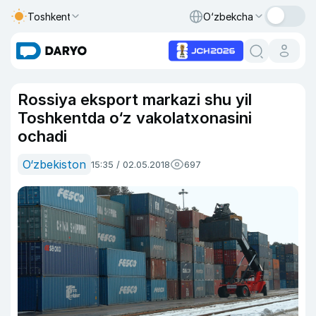
Toshkent
O‘zbekcha
Rossiya eksport markazi shu yil
Toshkentda o‘z vakolatxonasini
ochadi
O‘zbekiston
15:35 / 02.05.2018
697