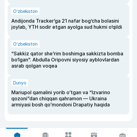
O‘zbekiston
Andijonda Tracker’ga 21 nafar bog‘cha bolasini
joylab, YTH sodir etgan ayolga sud hukmi o‘qildi
O‘zbekiston
“Sakkiz qator she’rim boshimga sakkizta bomba
bo‘lgan”. Abdulla Oripovni siyosiy ayblovlardan
asrab qolgan voqea
Dunyo
Mariupol qamalini yorib oʻtgan va “Izvarino
qozoni”dan chiqqan qahramon — Ukraina
armiyasi bosh qoʻmondoni Drapatiy haqida