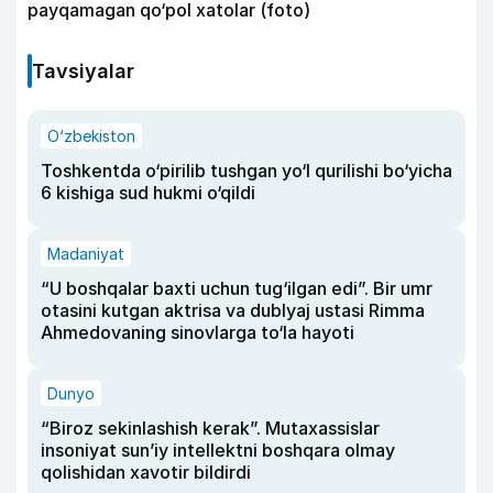
payqamagan qo‘pol xatolar (foto)
Tavsiyalar
O‘zbekiston
Toshkentda o‘pirilib tushgan yo‘l qurilishi bo‘yicha
6 kishiga sud hukmi o‘qildi
Madaniyat
“U boshqalar baxti uchun tug‘ilgan edi”. Bir umr
otasini kutgan aktrisa va dublyaj ustasi Rimma
Ahmedovaning sinovlarga to‘la hayoti
Dunyo
“Biroz sekinlashish kerak”. Mutaxassislar
insoniyat sun’iy intellektni boshqara olmay
qolishidan xavotir bildirdi