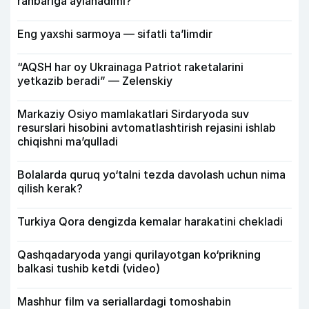
rahbariga aylanadimi?
Eng yaxshi sarmoya — sifatli ta’limdir
“AQSH har oy Ukrainaga Patriot raketalarini
yetkazib beradi” — Zelenskiy
Markaziy Osiyo mamlakatlari Sirdaryoda suv
resurslari hisobini avtomatlashtirish rejasini ishlab
chiqishni ma’qulladi
Bolalarda quruq yo‘talni tezda davolash uchun nima
qilish kerak?
Turkiya Qora dengizda kemalar harakatini chekladi
Qashqadaryoda yangi qurilayotgan ko‘prikning
balkasi tushib ketdi (video)
Mashhur film va seriallardagi tomoshabin