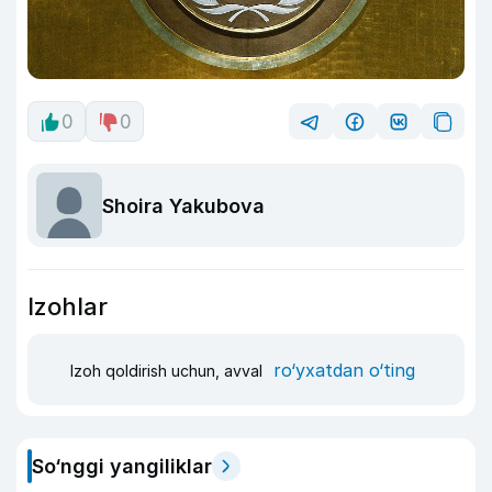
0
0
Shoira Yakubova
Izohlar
ro‘yxatdan o‘ting
Izoh qoldirish uchun, avval
So‘nggi yangiliklar