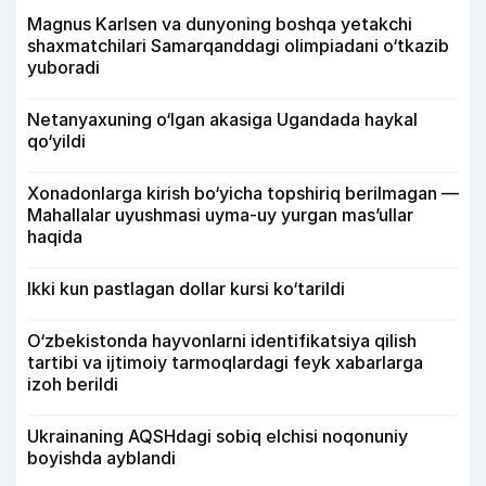
Magnus Karlsen va dunyoning boshqa yetakchi
shaxmatchilari Samarqanddagi olimpiadani o‘tkazib
yuboradi
Netanyaxuning o‘lgan akasiga Ugandada haykal
qo‘yildi
Xonadonlarga kirish bo‘yicha topshiriq berilmagan —
Mahallalar uyushmasi uyma-uy yurgan mas’ullar
haqida
Ikki kun pastlagan dollar kursi ko‘tarildi
O‘zbekistonda hayvonlarni identifikatsiya qilish
tartibi va ijtimoiy tarmoqlardagi feyk xabarlarga
izoh berildi
Ukrainaning AQSHdagi sobiq elchisi noqonuniy
boyishda ayblandi