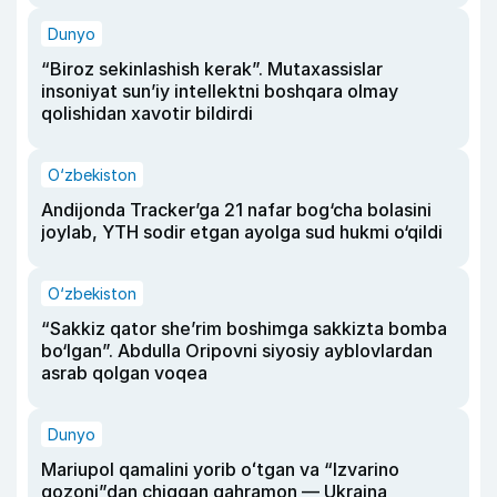
Dunyo
“Biroz sekinlashish kerak”. Mutaxassislar
insoniyat sun’iy intellektni boshqara olmay
qolishidan xavotir bildirdi
O‘zbekiston
Andijonda Tracker’ga 21 nafar bog‘cha bolasini
joylab, YTH sodir etgan ayolga sud hukmi o‘qildi
O‘zbekiston
“Sakkiz qator she’rim boshimga sakkizta bomba
bo‘lgan”. Abdulla Oripovni siyosiy ayblovlardan
asrab qolgan voqea
Dunyo
Mariupol qamalini yorib oʻtgan va “Izvarino
qozoni”dan chiqqan qahramon — Ukraina