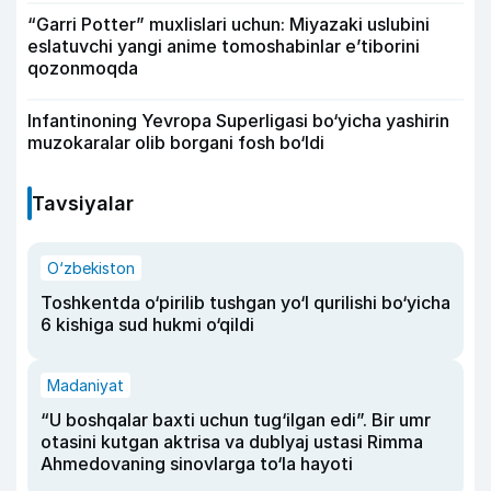
“Garri Potter” muxlislari uchun: Miyazaki uslubini
eslatuvchi yangi anime tomoshabinlar e’tiborini
qozonmoqda
Infantinoning Yevropa Superligasi bo‘yicha yashirin
muzokaralar olib borgani fosh bo‘ldi
Tavsiyalar
O‘zbekiston
Toshkentda o‘pirilib tushgan yo‘l qurilishi bo‘yicha
6 kishiga sud hukmi o‘qildi
Madaniyat
“U boshqalar baxti uchun tug‘ilgan edi”. Bir umr
otasini kutgan aktrisa va dublyaj ustasi Rimma
Ahmedovaning sinovlarga to‘la hayoti