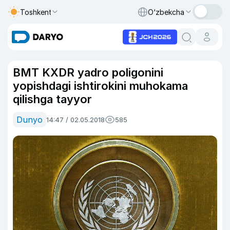
Toshkent
O‘zbekcha
BMT KXDR yadro poligonini
yopishdagi ishtirokini muhokama
qilishga tayyor
Dunyo
14:47 / 02.05.2018
585