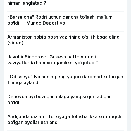
nimani anglatadi?
“Barselona” Rodri uchun qancha to‘lashi ma’lum
bo‘ldi — Mundo Deportivo
Armaniston sobiq bosh vazirining o‘g‘li hibsga olindi
(video)
Javohir Sindorov: “Gukesh hatto yutuqli
vaziyatlarda ham xotirjamlikni yo‘qotadi”
“Odisseya” Nolanning eng yuqori daromad keltirgan
filmiga aylandi
Denovda uyi buzilgan oilaga yangisi quriladigan
bo‘ldi
Andijonda qizlarni Turkiyaga fohishalikka sotmoqchi
bo‘lgan ayollar ushlandi