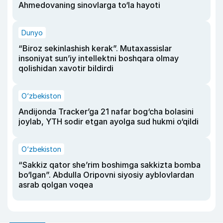
Ahmedovaning sinovlarga to‘la hayoti
Dunyo
“Biroz sekinlashish kerak”. Mutaxassislar
insoniyat sun’iy intellektni boshqara olmay
qolishidan xavotir bildirdi
O‘zbekiston
Andijonda Tracker’ga 21 nafar bog‘cha bolasini
joylab, YTH sodir etgan ayolga sud hukmi o‘qildi
O‘zbekiston
“Sakkiz qator she’rim boshimga sakkizta bomba
bo‘lgan”. Abdulla Oripovni siyosiy ayblovlardan
asrab qolgan voqea