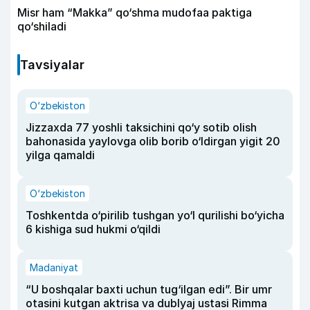
Misr ham “Makka” qo‘shma mudofaa paktiga
qo‘shiladi
Tavsiyalar
O‘zbekiston
Jizzaxda 77 yoshli taksichini qo‘y sotib olish
bahonasida yaylovga olib borib o‘ldirgan yigit 20
yilga qamaldi
O‘zbekiston
Toshkentda o‘pirilib tushgan yo‘l qurilishi bo‘yicha
6 kishiga sud hukmi o‘qildi
Madaniyat
“U boshqalar baxti uchun tug‘ilgan edi”. Bir umr
otasini kutgan aktrisa va dublyaj ustasi Rimma