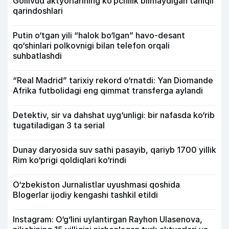
Gollivud aktyorlarining ko‘pchilik bilmaydigan taniqli
qarindoshlari
Putin o‘tgan yili “halok bo‘lgan” havo-desant
qo‘shinlari polkovnigi bilan telefon orqali
suhbatlashdi
“Real Madrid” tarixiy rekord o‘rnatdi: Yan Diomande
Afrika futbolidagi eng qimmat transferga aylandi
Detektiv, sir va dahshat uyg‘unligi: bir nafasda ko‘rib
tugatiladigan 3 ta serial
Dunay daryosida suv sathi pasayib, qariyb 1700 yillik
Rim ko‘prigi qoldiqlari ko‘rindi
O‘zbekiston Jurnalistlar uyushmasi qoshida
Blogerlar ijodiy kengashi tashkil etildi
Instagram: O‘g‘lini uylantirgan Rayhon Ulasenova,