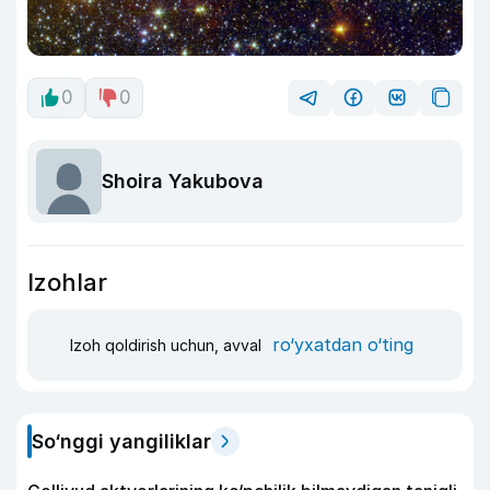
0
0
Shoira Yakubova
Izohlar
ro‘yxatdan o‘ting
Izoh qoldirish uchun, avval
So‘nggi yangiliklar