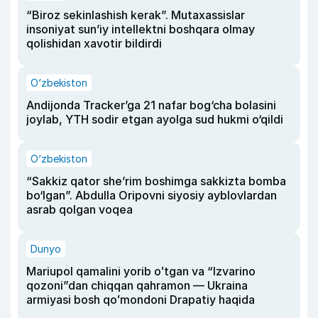
“Biroz sekinlashish kerak”. Mutaxassislar
insoniyat sun’iy intellektni boshqara olmay
qolishidan xavotir bildirdi
O‘zbekiston
Andijonda Tracker’ga 21 nafar bog‘cha bolasini
joylab, YTH sodir etgan ayolga sud hukmi o‘qildi
O‘zbekiston
“Sakkiz qator she’rim boshimga sakkizta bomba
bo‘lgan”. Abdulla Oripovni siyosiy ayblovlardan
asrab qolgan voqea
Dunyo
Mariupol qamalini yorib oʻtgan va “Izvarino
qozoni”dan chiqqan qahramon — Ukraina
armiyasi bosh qoʻmondoni Drapatiy haqida