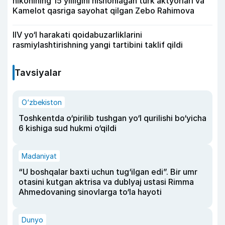
nikohining 15 yilligini nishonlagan turk aktyorlari va
Kamelot qasriga sayohat qilgan Zebo Rahimova
IIV yo‘l harakati qoidabuzarliklarini
rasmiylashtirishning yangi tartibini taklif qildi
Tavsiyalar
O‘zbekiston
Toshkentda o‘pirilib tushgan yo‘l qurilishi bo‘yicha
6 kishiga sud hukmi o‘qildi
Madaniyat
“U boshqalar baxti uchun tug‘ilgan edi”. Bir umr
otasini kutgan aktrisa va dublyaj ustasi Rimma
Ahmedovaning sinovlarga to‘la hayoti
Dunyo