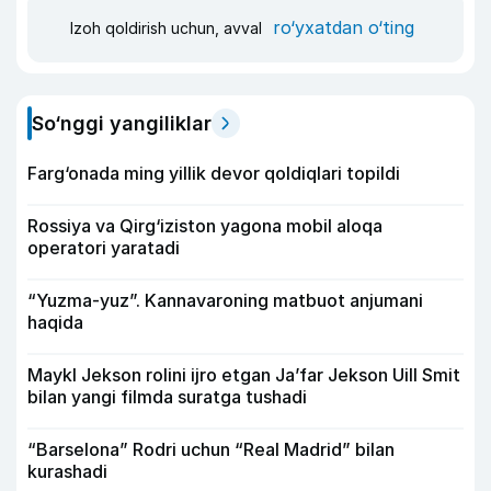
ro‘yxatdan o‘ting
Izoh qoldirish uchun, avval
So‘nggi yangiliklar
Farg‘onada ming yillik devor qoldiqlari topildi
Rossiya va Qirg‘iziston yagona mobil aloqa
operatori yaratadi
“Yuzma-yuz”. Kannavaroning matbuot anjumani
haqida
Maykl Jekson rolini ijro etgan Ja’far Jekson Uill Smit
bilan yangi filmda suratga tushadi
“Barselona” Rodri uchun “Real Madrid” bilan
kurashadi