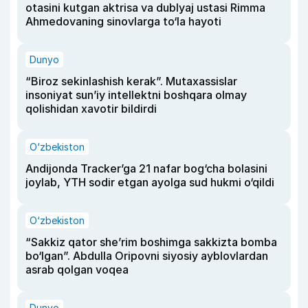
otasini kutgan aktrisa va dublyaj ustasi Rimma
Ahmedovaning sinovlarga to‘la hayoti
Dunyo
“Biroz sekinlashish kerak”. Mutaxassislar
insoniyat sun’iy intellektni boshqara olmay
qolishidan xavotir bildirdi
O‘zbekiston
Andijonda Tracker’ga 21 nafar bog‘cha bolasini
joylab, YTH sodir etgan ayolga sud hukmi o‘qildi
O‘zbekiston
“Sakkiz qator she’rim boshimga sakkizta bomba
bo‘lgan”. Abdulla Oripovni siyosiy ayblovlardan
asrab qolgan voqea
Dunyo