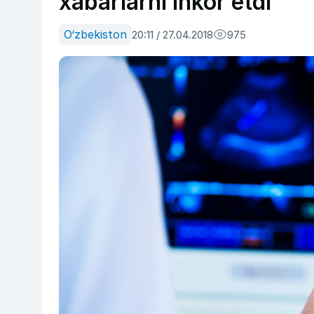
xabarlarni inkor etdi
O‘zbekiston
20:11 / 27.04.2018
975