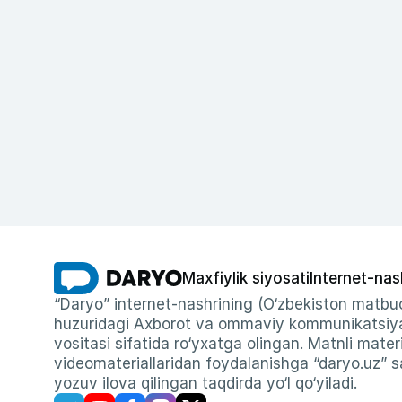
Maxfiylik siyosati
Internet-nas
“Daryo” internet-nashrining (O‘zbekiston matbuo
huzuridagi Axborot va ommaviy kommunikatsiyal
vositasi sifatida ro‘yxatga olingan. Matnli materi
videomateriallaridan foydalanishga “daryo.uz” sa
yozuv ilova qilingan taqdirda yo‘l qo‘yiladi.