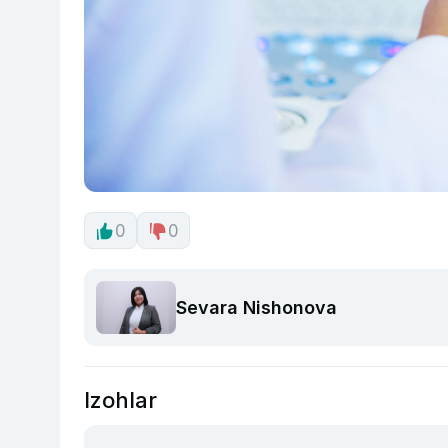
0
0
Sevara Nishonova
Izohlar