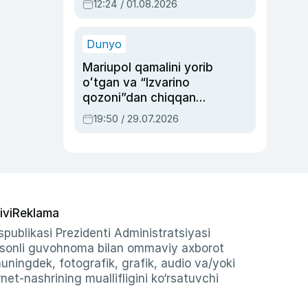
12:24 / 01.08.2026
ayblovlardan asrab
qolgan voqea
Dunyo
Mariupol qamalini yorib
oʻtgan va “Izvarino
qozoni”dan chiqqan
qahramon — Ukraina
19:50 / 29.07.2026
armiyasi bosh
qoʻmondoni Drapatiy
haqida
ivi
Reklama
publikasi Prezidenti Administratsiyasi
-sonli guvohnoma bilan ommaviy axborot
shuningdek, fotografik, grafik, audio va/yoki
et-nashrining muallifligini ko‘rsatuvchi