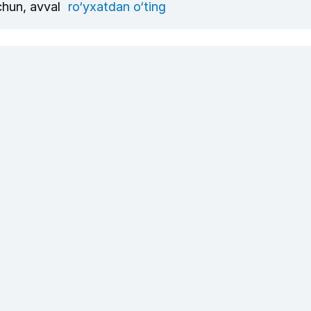
uchun, avval
ro‘yxatdan o‘ting