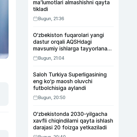
ma’lumotlari almashishni qayta
tikladi
Bugun, 21:36
O‘zbekiston fuqarolari yangi
dastur orqali AQSHdagi
mavsumiy ishlarga tayyorlanadi
va joylashtiriladi
Bugun, 21:04
Saloh Turkiya Superligasining
eng ko‘p maosh oluvchi
futbolchisiga aylandi
Bugun, 20:50
O‘zbekistonda 2030-yilgacha
xavfli chiqindilarni qayta ishlash
darajasi 20 foizga yetkaziladi
Bugun, 20:40