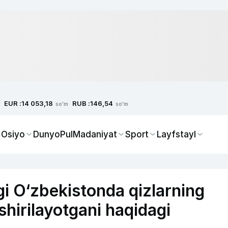
EUR :
RUB :
14 053,18
146,54
so'm
so'm
 Osiyo
Dunyo
Pul
Madaniyat
Sport
Layfstayl
igi O‘zbekistonda qizlarning
shirilayotgani haqidagi