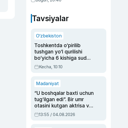
Tavsiyalar
O‘zbekiston
Toshkentda o‘pirilib
tushgan yo‘l qurilishi
bo‘yicha 6 kishiga sud
hukmi o‘qildi
Kecha, 10:10
Madaniyat
“U boshqalar baxti uchun
tug‘ilgan edi”. Bir umr
otasini kutgan aktrisa va
dublyaj ustasi Rimma
13:55 / 04.08.2026
Ahmedovaning
sinovlarga to‘la hayoti