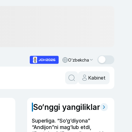
O‘zbekcha
Kabinet
So‘nggi yangiliklar
Superliga. “So‘g‘diyona”
“Andijon”ni mag‘lub etdi,