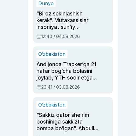
Dunyo
“Biroz sekinlashish
kerak”. Mutaxassislar
insoniyat sun’iy
intellektni boshqara
12:40 / 04.08.2026
olmay qolishidan xavotir
bildirdi
O‘zbekiston
Andijonda Tracker’ga 21
nafar bog‘cha bolasini
joylab, YTH sodir etgan
ayolga sud hukmi o‘qildi
23:41 / 03.08.2026
O‘zbekiston
“Sakkiz qator she’rim
boshimga sakkizta
bomba bo‘lgan”. Abdulla
Oripovni siyosiy