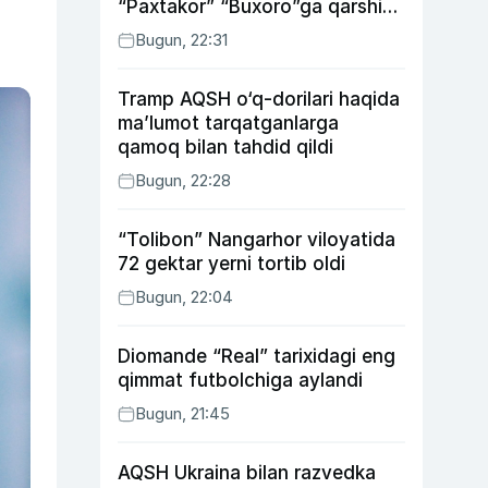
“Paxtakor” “Buxoro”ga qarshi
bahsda g‘alabani qo‘ldan
Bugun, 22:31
chiqardi
Tramp AQSH o‘q-dorilari haqida
ma’lumot tarqatganlarga
qamoq bilan tahdid qildi
Bugun, 22:28
“Tolibon” Nangarhor viloyatida
72 gektar yerni tortib oldi
Bugun, 22:04
Diomande “Real” tarixidagi eng
qimmat futbolchiga aylandi
Bugun, 21:45
AQSH Ukraina bilan razvedka