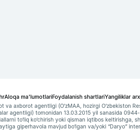
hr
Aloqa ma'lumotlari
Foydalanish shartlari
Yangiliklar arx
t va axborot agentligi (O‘zMAA, hozirgi O‘zbekiston Res
ar agentligi) tomonidan 13.03.2015 yil sanasida 0944
allarni to‘liq ko‘chirish yoki qisman iqtibos keltirishga, 
ytiga giperhavola mavjud bo‘lgan va/yoki “Daryo” intern