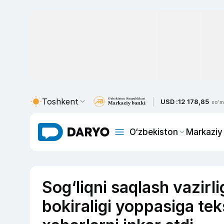
Toshkent
USD :
12 178,85
so'm
O‘zbekiston
Markaziy
Sog‘liqni saqlash vazirl
bokiraligi yoppasiga tek