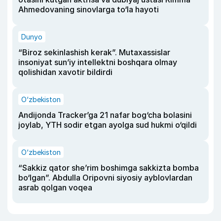
Ahmedovaning sinovlarga to‘la hayoti
Dunyo
“Biroz sekinlashish kerak”. Mutaxassislar
insoniyat sun’iy intellektni boshqara olmay
qolishidan xavotir bildirdi
O‘zbekiston
Andijonda Tracker’ga 21 nafar bog‘cha bolasini
joylab, YTH sodir etgan ayolga sud hukmi o‘qildi
O‘zbekiston
“Sakkiz qator she’rim boshimga sakkizta bomba
bo‘lgan”. Abdulla Oripovni siyosiy ayblovlardan
asrab qolgan voqea