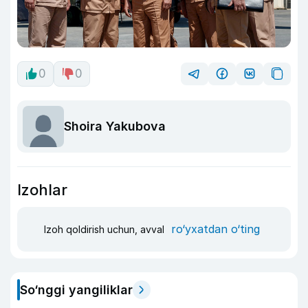
0
0
Shoira Yakubova
Izohlar
ro‘yxatdan o‘ting
Izoh qoldirish uchun, avval
So‘nggi yangiliklar