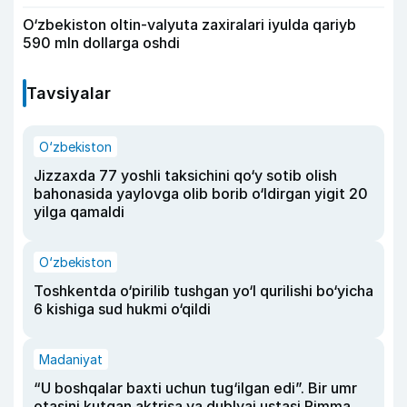
O‘zbekiston oltin-valyuta zaxiralari iyulda qariyb
590 mln dollarga oshdi
Tavsiyalar
O‘zbekiston
Jizzaxda 77 yoshli taksichini qo‘y sotib olish
bahonasida yaylovga olib borib o‘ldirgan yigit 20
yilga qamaldi
O‘zbekiston
Toshkentda o‘pirilib tushgan yo‘l qurilishi bo‘yicha
6 kishiga sud hukmi o‘qildi
Madaniyat
“U boshqalar baxti uchun tug‘ilgan edi”. Bir umr
otasini kutgan aktrisa va dublyaj ustasi Rimma