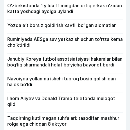
O‘zbekistonda 1 yilda 11 mingdan ortiq erkak o‘zidan
katta yoshdagi ayolga uylandi
Yozda e’tiborsiz qoldirish xavfli bo‘lgan alomatlar
Ruminiyada AESga suv yetkazish uchun toʻrtta kema
choʻktirildi
Janubiy Koreya futbol assotsiatsiyasi hakamlar bilan
bog‘liq sharmandali holat bo‘yicha bayonot berdi
Navoiyda yollanma ishchi tuproq bosib qolishidan
halok bo‘ldi
Ilhom Aliyev va Donald Tramp telefonda muloqot
qildi
Taqdirning kutilmagan tuhfalari: tasodifan mashhur
rolga ega chiqqan 8 aktyor