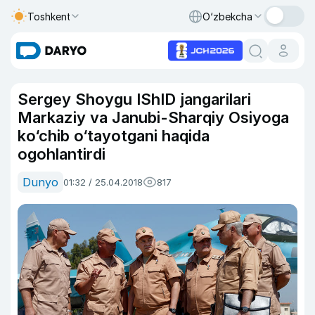
Toshkent
O‘zbekcha
Sergey Shoygu IShID jangarilari
Markaziy va Janubi-Sharqiy Osiyoga
ko‘chib o‘tayotgani haqida
ogohlantirdi
Dunyo
01:32 / 25.04.2018
817