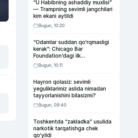
“U Habibning ashaddiy muxlisi”
— Trampning sevimli jangchilari
kim ekani aytildi
Bugun, 10:20
“Odamlar suddan qo‘rqmasligi
kerak”: Chicago Bar
Foundation’dagi ilk
o‘zbekistonlik Go‘zal
Bugun, 10:11
Abduaxatova
Hayron qolasiz: sevimli
yeguliklarimiz aslida nimadan
tayyorlanishini bilasizmi?
Bugun, 09:40
Toshkentda “zakladka” usulida
narkotik tarqatishga chek
qo‘yildi