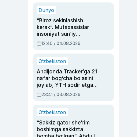
sinovlarga to‘la hayoti
Dunyo
“Biroz sekinlashish
kerak”. Mutaxassislar
insoniyat sun’iy
intellektni boshqara
12:40 / 04.08.2026
olmay qolishidan xavotir
bildirdi
O‘zbekiston
Andijonda Tracker’ga 21
nafar bog‘cha bolasini
joylab, YTH sodir etgan
ayolga sud hukmi o‘qildi
23:41 / 03.08.2026
O‘zbekiston
“Sakkiz qator she’rim
boshimga sakkizta
bomba bo‘lgan”. Abdulla