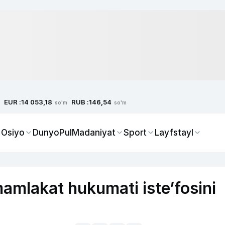
EUR :
RUB :
14 053,18
146,54
so'm
so'm
 Osiyo
Dunyo
Pul
Madaniyat
Sport
Layfstayl
amlakat hukumati iste’fosini