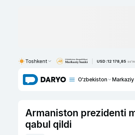
Toshkent
USD :
12 178,85
so'm
O‘zbekiston
Markaziy
Armaniston prezidenti m
qabul qildi