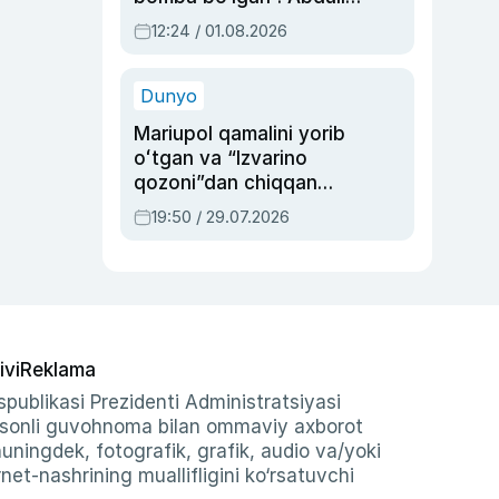
Oripovni siyosiy
12:24 / 01.08.2026
ayblovlardan asrab
qolgan voqea
Dunyo
Mariupol qamalini yorib
oʻtgan va “Izvarino
qozoni”dan chiqqan
qahramon — Ukraina
19:50 / 29.07.2026
armiyasi bosh
qoʻmondoni Drapatiy
haqida
ivi
Reklama
publikasi Prezidenti Administratsiyasi
-sonli guvohnoma bilan ommaviy axborot
shuningdek, fotografik, grafik, audio va/yoki
et-nashrining muallifligini ko‘rsatuvchi