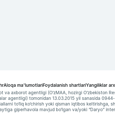
hr
Aloqa ma'lumotlari
Foydalanish shartlari
Yangiliklar arx
t va axborot agentligi (O‘zMAA, hozirgi O‘zbekiston Res
ar agentligi) tomonidan 13.03.2015 yil sanasida 0944
allarni to‘liq ko‘chirish yoki qisman iqtibos keltirishga, 
ytiga giperhavola mavjud bo‘lgan va/yoki “Daryo” intern