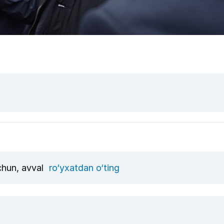
uchun, avval
ro‘yxatdan o‘ting