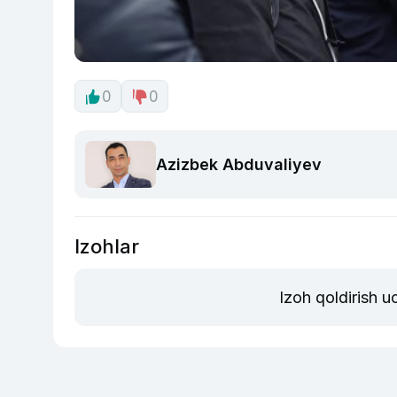
0
0
Azizbek Abduvaliyev
Izohlar
Izoh qoldirish 