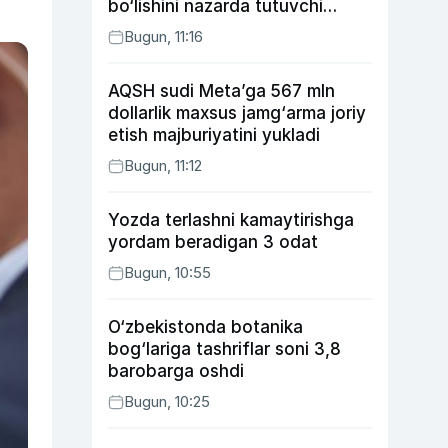
bo‘lishini nazarda tutuvchi
qonunni ma’qulladi
Bugun, 11:16
AQSH sudi Meta’ga 567 mln
dollarlik maxsus jamg‘arma joriy
etish majburiyatini yukladi
Bugun, 11:12
Yozda terlashni kamaytirishga
yordam beradigan 3 odat
Bugun, 10:55
O‘zbekistonda botanika
bog‘lariga tashriflar soni 3,8
barobarga oshdi
Bugun, 10:25