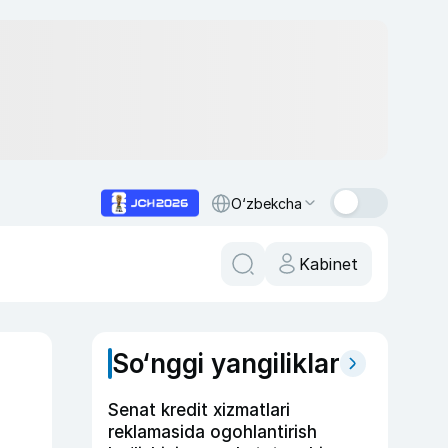
O‘zbekcha
Kabinet
So‘nggi yangiliklar
Senat kredit xizmatlari
reklamasida ogohlantirish