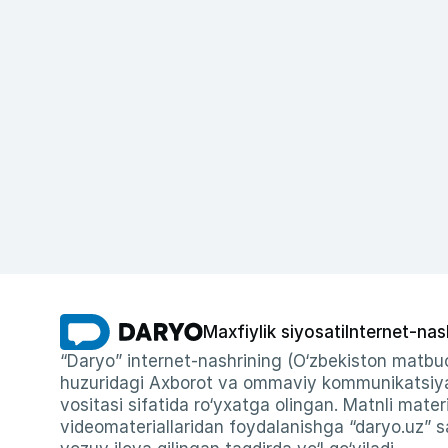
Maxfiylik siyosati
Internet-nas
“Daryo” internet-nashrining (O‘zbekiston matbuo
huzuridagi Axborot va ommaviy kommunikatsiyal
vositasi sifatida ro‘yxatga olingan. Matnli materi
videomateriallaridan foydalanishga “daryo.uz” sa