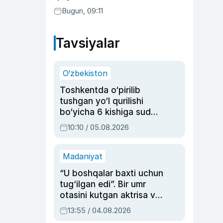
Bugun, 09:11
Tavsiyalar
O‘zbekiston
Toshkentda o‘pirilib
tushgan yo‘l qurilishi
bo‘yicha 6 kishiga sud
hukmi o‘qildi
10:10 / 05.08.2026
Madaniyat
“U boshqalar baxti uchun
tug‘ilgan edi”. Bir umr
otasini kutgan aktrisa va
dublyaj ustasi Rimma
13:55 / 04.08.2026
Ahmedovaning