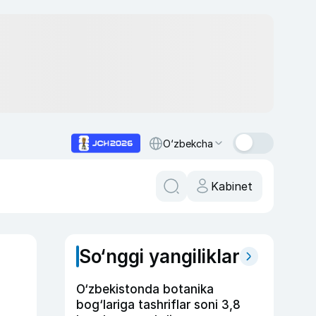
O‘zbekcha
Kabinet
So‘nggi yangiliklar
O‘zbekistonda botanika
bog‘lariga tashriflar soni 3,8