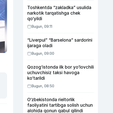
Toshkentda “zakladka” usulida
narkotik tarqatishga chek
qo‘yildi
Bugun, 09:11
“Liverpul” “Barselona” sardorini
ijaraga oladi
Bugun, 09:00
Qozog‘istonda ilk bor yo‘lovchili
uchuvchisiz taksi havoga
ko‘tarildi
Bugun, 08:50
O‘zbekistonda rieltorlik
faoliyatini tartibga solish uchun
alohida qonun qabul qilindi