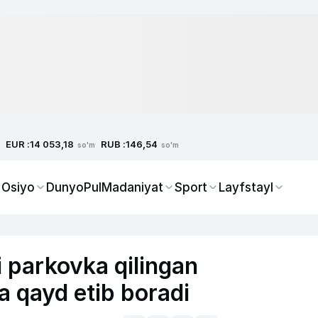
EUR :
RUB :
14 053,18
146,54
so'm
so'm
 Osiyo
Dunyo
Pul
Madaniyat
Sport
Layfstayl
i parkovka qilingan
a qayd etib boradi