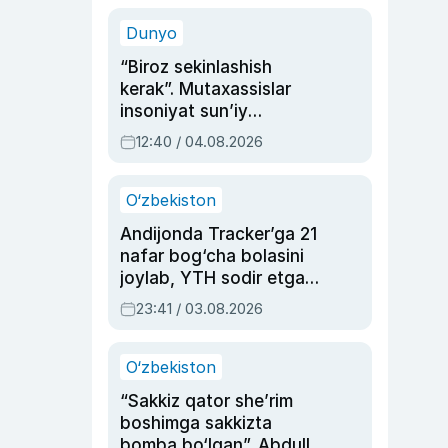
sinovlarga to‘la hayoti
Dunyo
“Biroz sekinlashish
kerak”. Mutaxassislar
insoniyat sun’iy
intellektni boshqara
12:40 / 04.08.2026
olmay qolishidan xavotir
bildirdi
O‘zbekiston
Andijonda Tracker’ga 21
nafar bog‘cha bolasini
joylab, YTH sodir etgan
ayolga sud hukmi o‘qildi
23:41 / 03.08.2026
O‘zbekiston
“Sakkiz qator she’rim
boshimga sakkizta
bomba bo‘lgan”. Abdulla