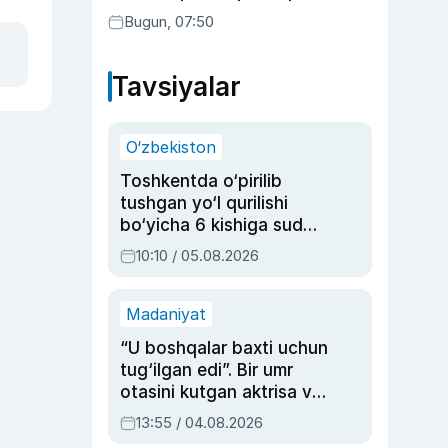
Bugun, 07:50
Tavsiyalar
O‘zbekiston
Toshkentda o‘pirilib
tushgan yo‘l qurilishi
bo‘yicha 6 kishiga sud
hukmi o‘qildi
10:10 / 05.08.2026
Madaniyat
“U boshqalar baxti uchun
tug‘ilgan edi”. Bir umr
otasini kutgan aktrisa va
dublyaj ustasi Rimma
13:55 / 04.08.2026
Ahmedovaning