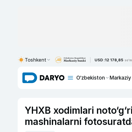
Toshkent
USD :
12 178,85
so'm
O‘zbekiston
Markaziy
YHXB xodimlari noto‘g‘r
mashinalarni fotosuratd