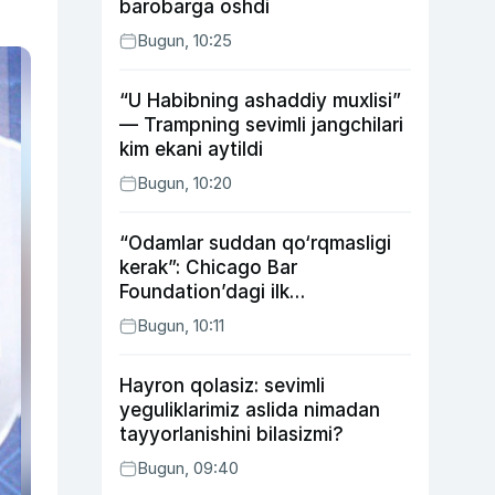
barobarga oshdi
Bugun, 10:25
“U Habibning ashaddiy muxlisi”
— Trampning sevimli jangchilari
kim ekani aytildi
Bugun, 10:20
“Odamlar suddan qo‘rqmasligi
kerak”: Chicago Bar
Foundation’dagi ilk
o‘zbekistonlik Go‘zal
Bugun, 10:11
Abduaxatova
Hayron qolasiz: sevimli
yeguliklarimiz aslida nimadan
tayyorlanishini bilasizmi?
Bugun, 09:40