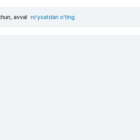
uchun, avval
ro‘yxatdan o‘ting