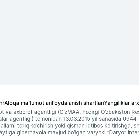
hr
Aloqa ma'lumotlari
Foydalanish shartlari
Yangiliklar arx
t va axborot agentligi (O‘zMAA, hozirgi O‘zbekiston Res
ar agentligi) tomonidan 13.03.2015 yil sanasida 0944
allarni to‘liq ko‘chirish yoki qisman iqtibos keltirishga, 
ytiga giperhavola mavjud bo‘lgan va/yoki “Daryo” intern