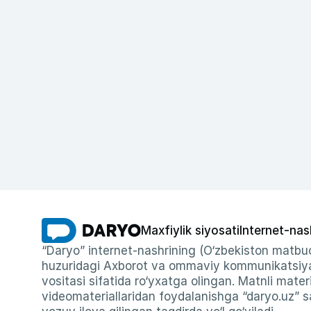
Maxfiylik siyosati
Internet-nas
“Daryo” internet-nashrining (O‘zbekiston matbuo
huzuridagi Axborot va ommaviy kommunikatsiyal
vositasi sifatida ro‘yxatga olingan. Matnli materi
videomateriallaridan foydalanishga “daryo.uz” sa