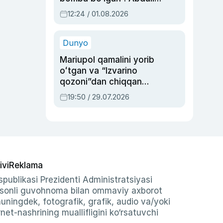
Oripovni siyosiy
12:24 / 01.08.2026
ayblovlardan asrab
qolgan voqea
Dunyo
Mariupol qamalini yorib
oʻtgan va “Izvarino
qozoni”dan chiqqan
qahramon — Ukraina
19:50 / 29.07.2026
armiyasi bosh
qoʻmondoni Drapatiy
haqida
ivi
Reklama
publikasi Prezidenti Administratsiyasi
-sonli guvohnoma bilan ommaviy axborot
shuningdek, fotografik, grafik, audio va/yoki
et-nashrining muallifligini ko‘rsatuvchi