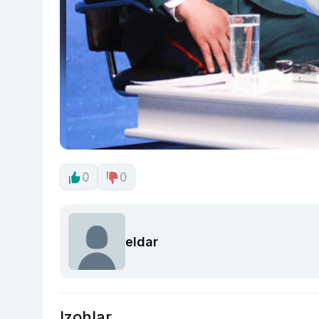
0
0
eldar
Izohlar