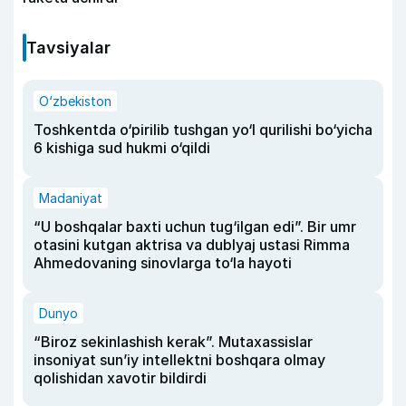
Tavsiyalar
O‘zbekiston
Toshkentda o‘pirilib tushgan yo‘l qurilishi bo‘yicha
6 kishiga sud hukmi o‘qildi
Madaniyat
“U boshqalar baxti uchun tug‘ilgan edi”. Bir umr
otasini kutgan aktrisa va dublyaj ustasi Rimma
Ahmedovaning sinovlarga to‘la hayoti
Dunyo
“Biroz sekinlashish kerak”. Mutaxassislar
insoniyat sun’iy intellektni boshqara olmay
qolishidan xavotir bildirdi