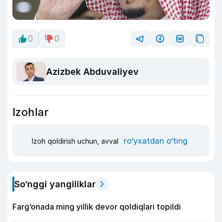
0
0
Azizbek Abduvaliyev
Izohlar
ro‘yxatdan o‘ting
Izoh qoldirish uchun, avval
So‘nggi yangiliklar
Farg‘onada ming yillik devor qoldiqlari topildi