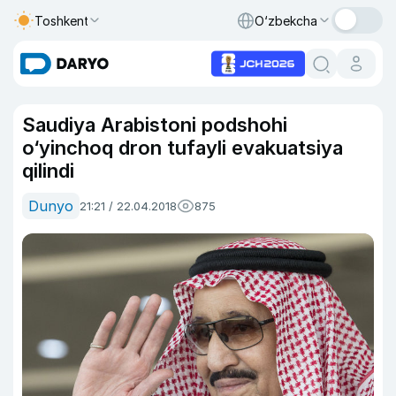
Toshkent
O‘zbekcha
Saudiya Arabistoni podshohi
o‘yinchoq dron tufayli evakuatsiya
qilindi
Dunyo
21:21 / 22.04.2018
875