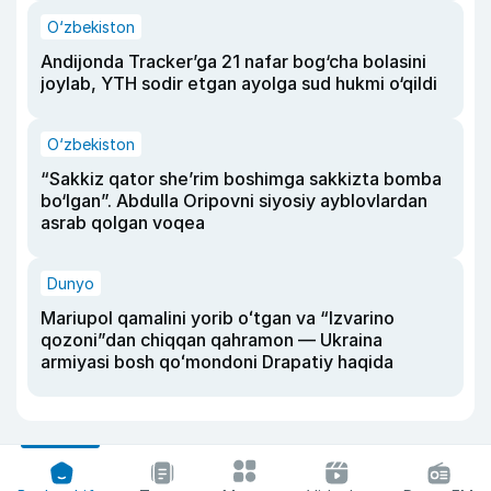
O‘zbekiston
Andijonda Tracker’ga 21 nafar bog‘cha bolasini
joylab, YTH sodir etgan ayolga sud hukmi o‘qildi
O‘zbekiston
“Sakkiz qator she’rim boshimga sakkizta bomba
bo‘lgan”. Abdulla Oripovni siyosiy ayblovlardan
asrab qolgan voqea
Dunyo
Mariupol qamalini yorib oʻtgan va “Izvarino
qozoni”dan chiqqan qahramon — Ukraina
armiyasi bosh qoʻmondoni Drapatiy haqida