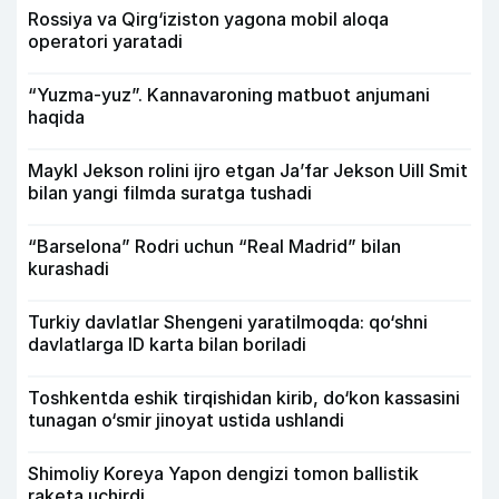
Rossiya va Qirg‘iziston yagona mobil aloqa
operatori yaratadi
“Yuzma-yuz”. Kannavaroning matbuot anjumani
haqida
Maykl Jekson rolini ijro etgan Ja’far Jekson Uill Smit
bilan yangi filmda suratga tushadi
“Barselona” Rodri uchun “Real Madrid” bilan
kurashadi
Turkiy davlatlar Shengeni yaratilmoqda: qo‘shni
davlatlarga ID karta bilan boriladi
Toshkentda eshik tirqishidan kirib, do‘kon kassasini
tunagan o‘smir jinoyat ustida ushlandi
Shimoliy Koreya Yapon dengizi tomon ballistik
raketa uchirdi