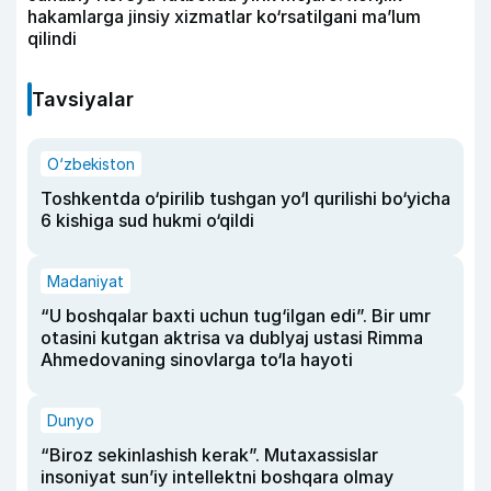
hakamlarga jinsiy xizmatlar ko‘rsatilgani ma’lum
qilindi
Tavsiyalar
O‘zbekiston
Toshkentda o‘pirilib tushgan yo‘l qurilishi bo‘yicha
6 kishiga sud hukmi o‘qildi
Madaniyat
“U boshqalar baxti uchun tug‘ilgan edi”. Bir umr
otasini kutgan aktrisa va dublyaj ustasi Rimma
Ahmedovaning sinovlarga to‘la hayoti
Dunyo
“Biroz sekinlashish kerak”. Mutaxassislar
insoniyat sun’iy intellektni boshqara olmay