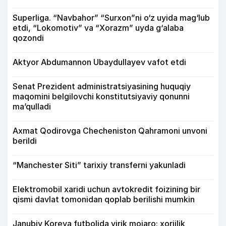
Superliga. “Navbahor” “Surxon”ni o‘z uyida mag‘lub
etdi, “Lokomotiv” va “Xorazm” uyda g‘alaba
qozondi
Aktyor Abdu­mannon Ubaydullayev vafot etdi
Senat Prezident administratsiyasining huquqiy
maqomini belgilovchi konstitutsiyaviy qonunni
ma’qulladi
Axmat Qodirovga Checheniston Qahramoni unvoni
berildi
“Manchester Siti” tarixiy transferni yakunladi
Elektromobil xaridi uchun avtokredit foizining bir
qismi davlat tomonidan qoplab berilishi mumkin
Janubiy Koreya futbolida yirik mojaro: xorijlik