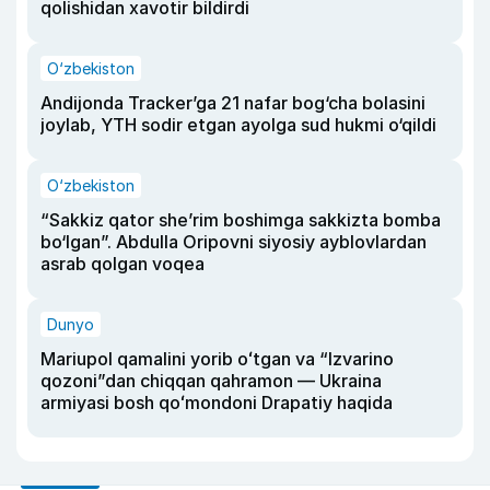
qolishidan xavotir bildirdi
O‘zbekiston
Andijonda Tracker’ga 21 nafar bog‘cha bolasini
joylab, YTH sodir etgan ayolga sud hukmi o‘qildi
O‘zbekiston
“Sakkiz qator she’rim boshimga sakkizta bomba
bo‘lgan”. Abdulla Oripovni siyosiy ayblovlardan
asrab qolgan voqea
Dunyo
Mariupol qamalini yorib oʻtgan va “Izvarino
qozoni”dan chiqqan qahramon — Ukraina
armiyasi bosh qoʻmondoni Drapatiy haqida