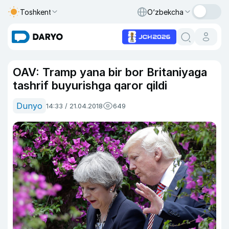
Toshkent
O‘zbekcha
OAV: Tramp yana bir bor Britaniyaga
tashrif buyurishga qaror qildi
Dunyo
14:33 / 21.04.2018
649