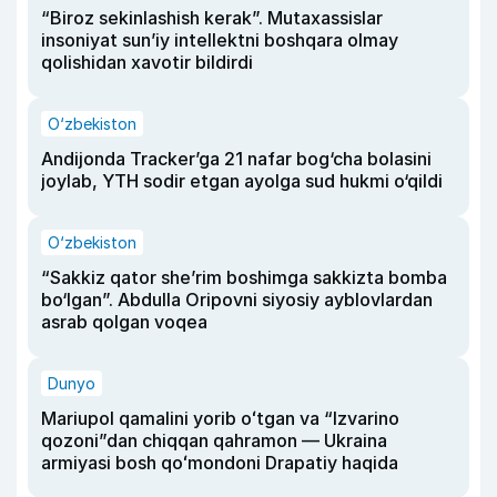
“Biroz sekinlashish kerak”. Mutaxassislar
insoniyat sun’iy intellektni boshqara olmay
qolishidan xavotir bildirdi
O‘zbekiston
Andijonda Tracker’ga 21 nafar bog‘cha bolasini
joylab, YTH sodir etgan ayolga sud hukmi o‘qildi
O‘zbekiston
“Sakkiz qator she’rim boshimga sakkizta bomba
bo‘lgan”. Abdulla Oripovni siyosiy ayblovlardan
asrab qolgan voqea
Dunyo
Mariupol qamalini yorib oʻtgan va “Izvarino
qozoni”dan chiqqan qahramon — Ukraina
armiyasi bosh qoʻmondoni Drapatiy haqida