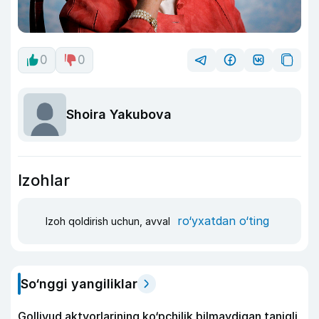
0
0
Shoira Yakubova
Izohlar
ro‘yxatdan o‘ting
Izoh qoldirish uchun, avval
So‘nggi yangiliklar
Gollivud aktyorlarining ko‘pchilik bilmaydigan taniqli