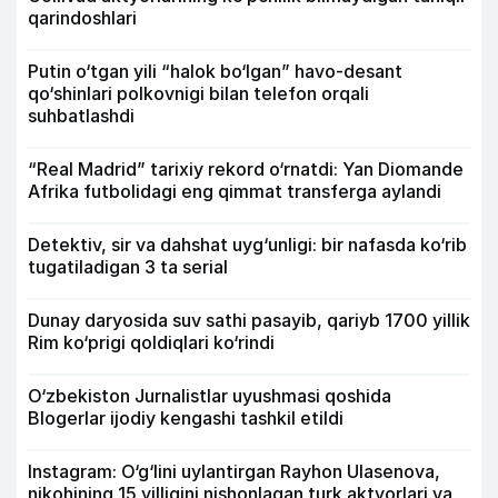
qarindoshlari
Putin o‘tgan yili “halok bo‘lgan” havo-desant
qo‘shinlari polkovnigi bilan telefon orqali
suhbatlashdi
“Real Madrid” tarixiy rekord o‘rnatdi: Yan Diomande
Afrika futbolidagi eng qimmat transferga aylandi
Detektiv, sir va dahshat uyg‘unligi: bir nafasda ko‘rib
tugatiladigan 3 ta serial
Dunay daryosida suv sathi pasayib, qariyb 1700 yillik
Rim ko‘prigi qoldiqlari ko‘rindi
O‘zbekiston Jurnalistlar uyushmasi qoshida
Blogerlar ijodiy kengashi tashkil etildi
Instagram: O‘g‘lini uylantirgan Rayhon Ulasenova,
nikohining 15 yilligini nishonlagan turk aktyorlari va