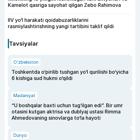
Kamelot qasriga sayohat qilgan Zebo Rahimova
IIV yo‘l harakati qoidabuzarliklarini
rasmiylashtirishning yangi tartibini taklif qildi
Tavsiyalar
O‘zbekiston
Toshkentda o‘pirilib tushgan yo‘l qurilishi bo‘yicha
6 kishiga sud hukmi o‘qildi
Madaniyat
“U boshqalar baxti uchun tug‘ilgan edi”. Bir umr
otasini kutgan aktrisa va dublyaj ustasi Rimma
Ahmedovaning sinovlarga to‘la hayoti
Dunyo