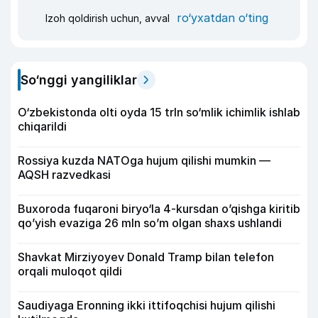
ro‘yxatdan o‘ting
Izoh qoldirish uchun, avval
So‘nggi yangiliklar
O‘zbekistonda olti oyda 15 trln so‘mlik ichimlik ishlab
chiqarildi
Rossiya kuzda NATOga hujum qilishi mumkin —
AQSH razvedkasi
Buxoroda fuqaroni biryo‘la 4-kursdan o’qishga kiritib
qo’yish evaziga 26 mln so’m olgan shaxs ushlandi
Shavkat Mirziyoyev Donald Tramp bilan telefon
orqali muloqot qildi
Saudiyaga Eronning ikki ittifoqchisi hujum qilishi