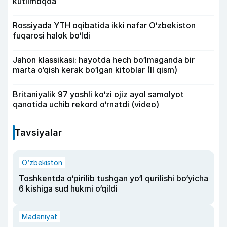
kutilmoqda
Rossiyada YTH oqibatida ikki nafar O‘zbekiston
fuqarosi halok bo‘ldi
Jahon klassikasi: hayotda hech bo‘lmaganda bir
marta o‘qish kerak bo‘lgan kitoblar (II qism)
Britaniyalik 97 yoshli ko‘zi ojiz ayol samolyot
qanotida uchib rekord o‘rnatdi (video)
Tavsiyalar
O‘zbekiston
Toshkentda o‘pirilib tushgan yo‘l qurilishi bo‘yicha
6 kishiga sud hukmi o‘qildi
Madaniyat