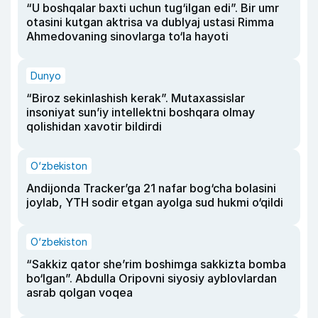
“U boshqalar baxti uchun tug‘ilgan edi”. Bir umr
otasini kutgan aktrisa va dublyaj ustasi Rimma
Ahmedovaning sinovlarga to‘la hayoti
Dunyo
“Biroz sekinlashish kerak”. Mutaxassislar
insoniyat sun’iy intellektni boshqara olmay
qolishidan xavotir bildirdi
O‘zbekiston
Andijonda Tracker’ga 21 nafar bog‘cha bolasini
joylab, YTH sodir etgan ayolga sud hukmi o‘qildi
O‘zbekiston
“Sakkiz qator she’rim boshimga sakkizta bomba
bo‘lgan”. Abdulla Oripovni siyosiy ayblovlardan
asrab qolgan voqea