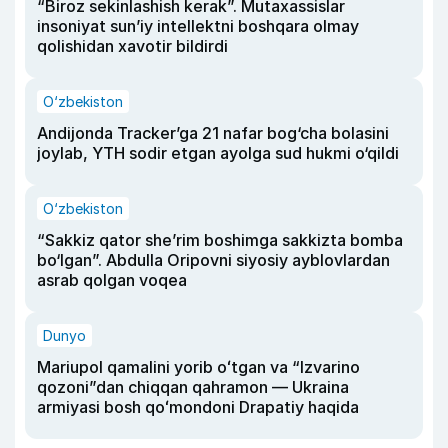
“Biroz sekinlashish kerak”. Mutaxassislar
insoniyat sun’iy intellektni boshqara olmay
qolishidan xavotir bildirdi
O‘zbekiston
Andijonda Tracker’ga 21 nafar bog‘cha bolasini
joylab, YTH sodir etgan ayolga sud hukmi o‘qildi
O‘zbekiston
“Sakkiz qator she’rim boshimga sakkizta bomba
bo‘lgan”. Abdulla Oripovni siyosiy ayblovlardan
asrab qolgan voqea
Dunyo
Mariupol qamalini yorib oʻtgan va “Izvarino
qozoni”dan chiqqan qahramon — Ukraina
armiyasi bosh qoʻmondoni Drapatiy haqida