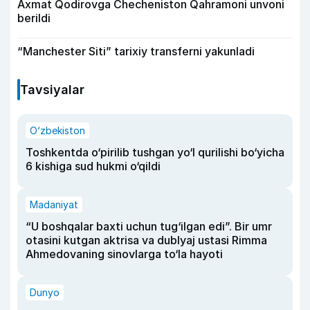
Axmat Qodirovga Checheniston Qahramoni unvoni
berildi
“Manchester Siti” tarixiy transferni yakunladi
Tavsiyalar
O‘zbekiston
Toshkentda o‘pirilib tushgan yo‘l qurilishi bo‘yicha
6 kishiga sud hukmi o‘qildi
Madaniyat
“U boshqalar baxti uchun tug‘ilgan edi”. Bir umr
otasini kutgan aktrisa va dublyaj ustasi Rimma
Ahmedovaning sinovlarga to‘la hayoti
Dunyo