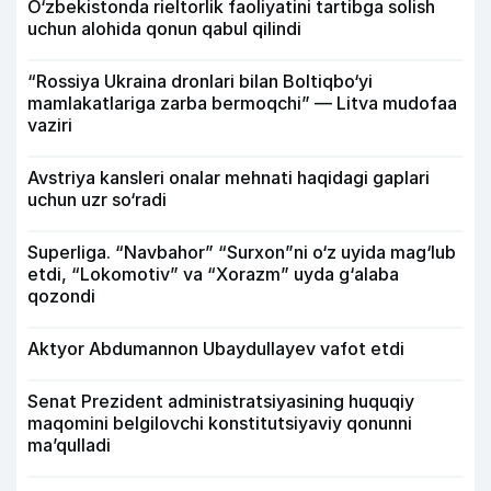
O‘zbekistonda rieltorlik faoliyatini tartibga solish
uchun alohida qonun qabul qilindi
“Rossiya Ukraina dronlari bilan Boltiqbo‘yi
mamlakatlariga zarba bermoqchi” — Litva mudofaa
vaziri
Avstriya kansleri onalar mehnati haqidagi gaplari
uchun uzr so‘radi
Superliga. “Navbahor” “Surxon”ni o‘z uyida mag‘lub
etdi, “Lokomotiv” va “Xorazm” uyda g‘alaba
qozondi
Aktyor Abdu­mannon Ubaydullayev vafot etdi
Senat Prezident administratsiyasining huquqiy
maqomini belgilovchi konstitutsiyaviy qonunni
ma’qulladi