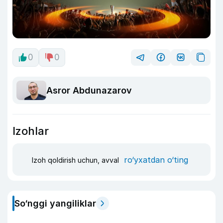
0
0
Asror Abdunazarov
Izohlar
ro‘yxatdan o‘ting
Izoh qoldirish uchun, avval
So‘nggi yangiliklar