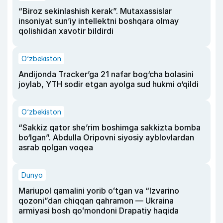
“Biroz sekinlashish kerak”. Mutaxassislar
insoniyat sun’iy intellektni boshqara olmay
qolishidan xavotir bildirdi
O‘zbekiston
Andijonda Tracker’ga 21 nafar bog‘cha bolasini
joylab, YTH sodir etgan ayolga sud hukmi o‘qildi
O‘zbekiston
“Sakkiz qator she’rim boshimga sakkizta bomba
bo‘lgan”. Abdulla Oripovni siyosiy ayblovlardan
asrab qolgan voqea
Dunyo
Mariupol qamalini yorib oʻtgan va “Izvarino
qozoni”dan chiqqan qahramon — Ukraina
armiyasi bosh qoʻmondoni Drapatiy haqida