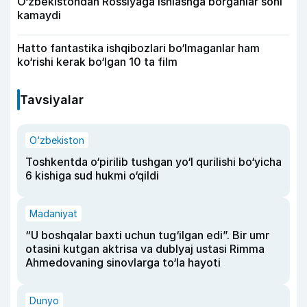
O‘zbekistondan Rossiyaga ishlashga borganlar soni
kamaydi
Hatto fantastika ishqibozlari bo‘lmaganlar ham
ko‘rishi kerak bo‘lgan 10 ta film
Tavsiyalar
O‘zbekiston
Toshkentda o‘pirilib tushgan yo‘l qurilishi bo‘yicha
6 kishiga sud hukmi o‘qildi
Madaniyat
“U boshqalar baxti uchun tug‘ilgan edi”. Bir umr
otasini kutgan aktrisa va dublyaj ustasi Rimma
Ahmedovaning sinovlarga to‘la hayoti
Dunyo