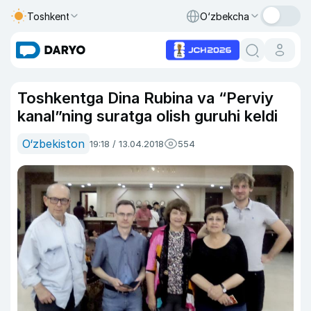
Toshkent
O‘zbekcha
Toshkentga Dina Rubina va “Perviy
kanal”ning suratga olish guruhi keldi
O‘zbekiston
19:18 / 13.04.2018
554