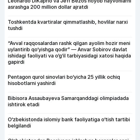
Leonardo DiKaprio va Jeff Bezos noyob hayvonlarni
asrashga 200 million dollar ajratdi
Toshkentda kvartiralar qimmatlashib, hovlilar narxi
tushdi
“Avval raqqosalardan rashk qilgan ayolim hozir meni
uylantirib qo‘yishga qodir” — Anvar Sobirov davlat
ishidagi faoliyati va o‘g‘il tarbiyasidagi xatosi haqida
gapirdi
Pentagon qurol sinovlari bo‘yicha 25 yillik ochiq
hisobotlarni yashirdi
Bibisora Assaubayeva Samarqanddagi olimpiadada
ishtirok etadi
O‘zbekistonda islomiy bank faoliyatiga o‘tish tartibi
belgilandi