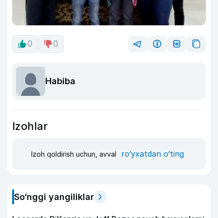
0
0
Habiba
Izohlar
ro‘yxatdan o‘ting
Izoh qoldirish uchun, avval
So‘nggi yangiliklar