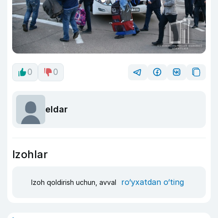
0
0
eldar
Izohlar
ro‘yxatdan o‘ting
Izoh qoldirish uchun, avval