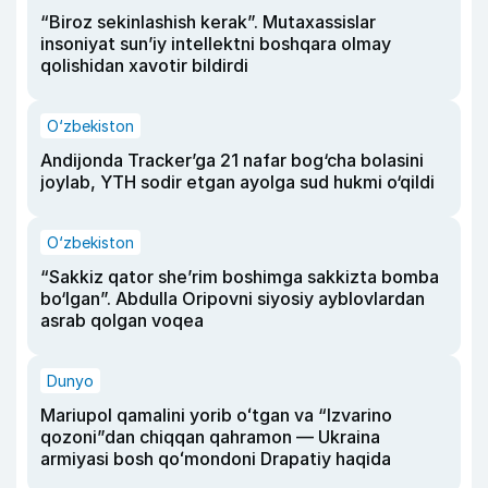
“Biroz sekinlashish kerak”. Mutaxassislar
insoniyat sun’iy intellektni boshqara olmay
qolishidan xavotir bildirdi
O‘zbekiston
Andijonda Tracker’ga 21 nafar bog‘cha bolasini
joylab, YTH sodir etgan ayolga sud hukmi o‘qildi
O‘zbekiston
“Sakkiz qator she’rim boshimga sakkizta bomba
bo‘lgan”. Abdulla Oripovni siyosiy ayblovlardan
asrab qolgan voqea
Dunyo
Mariupol qamalini yorib oʻtgan va “Izvarino
qozoni”dan chiqqan qahramon — Ukraina
armiyasi bosh qoʻmondoni Drapatiy haqida