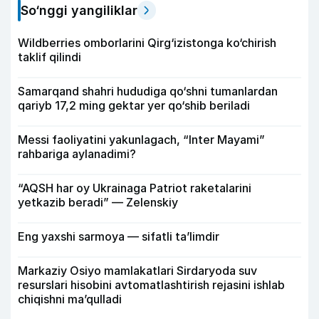
So‘nggi yangiliklar
Wildberries omborlarini Qirg‘izistonga ko‘chirish
taklif qilindi
Samarqand shahri hududiga qo‘shni tumanlardan
qariyb 17,2 ming gektar yer qo‘shib beriladi
Messi faoliyatini yakunlagach, “Inter Mayami”
rahbariga aylanadimi?
“AQSH har oy Ukrainaga Patriot raketalarini
yetkazib beradi” — Zelenskiy
Eng yaxshi sarmoya — sifatli ta’limdir
Markaziy Osiyo mamlakatlari Sirdaryoda suv
resurslari hisobini avtomatlashtirish rejasini ishlab
chiqishni ma’qulladi