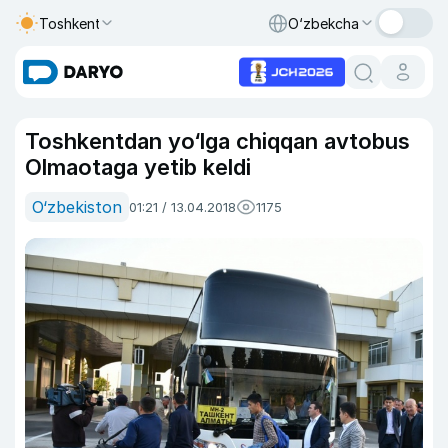
Toshkent
O‘zbekcha
Toshkentdan yo‘lga chiqqan avtobus
Olmaotaga yetib keldi
O‘zbekiston
01:21 / 13.04.2018
1175