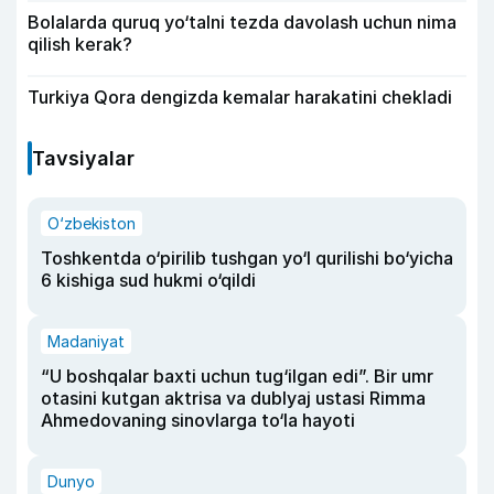
Bolalarda quruq yo‘talni tezda davolash uchun nima
qilish kerak?
Turkiya Qora dengizda kemalar harakatini chekladi
Tavsiyalar
O‘zbekiston
Toshkentda o‘pirilib tushgan yo‘l qurilishi bo‘yicha
6 kishiga sud hukmi o‘qildi
Madaniyat
“U boshqalar baxti uchun tug‘ilgan edi”. Bir umr
otasini kutgan aktrisa va dublyaj ustasi Rimma
Ahmedovaning sinovlarga to‘la hayoti
Dunyo