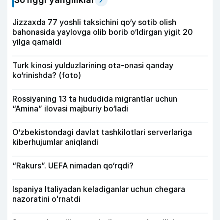
Jizzaxda 77 yoshli taksichini qo‘y sotib olish
bahonasida yaylovga olib borib o‘ldirgan yigit 20
yilga qamaldi
Turk kinosi yulduzlarining ota-onasi qanday
ko‘rinishda? (foto)
Rossiyaning 13 ta hududida migrantlar uchun
“Amina” ilovasi majburiy bo‘ladi
O‘zbekistondagi davlat tashkilotlari serverlariga
kiberhujumlar aniqlandi
“Rakurs”. UEFA nimadan qo‘rqdi?
Ispaniya Italiyadan keladiganlar uchun chegara
nazoratini oʻrnatdi