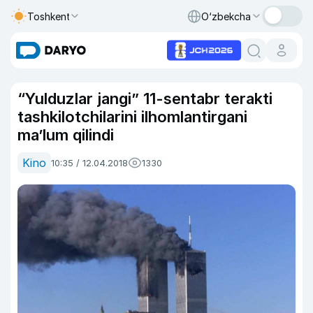
Toshkent
O‘zbekcha
“Yulduzlar jangi” 11-sentabr terakti
tashkilotchilarini ilhomlantirgani
ma’lum qilindi
Kino
10:35 / 12.04.2018
1330