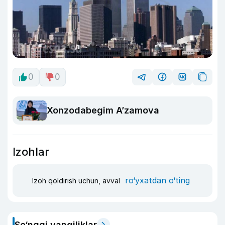
0
0
Xonzodabegim A’zamova
Izohlar
ro‘yxatdan o‘ting
Izoh qoldirish uchun, avval
So‘nggi yangiliklar