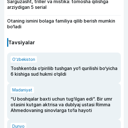
Sarguzasht, triller va mistika: tomosha qilishga
arziydigan 5 serial
Otaning ismini bolaga familiya qilib berish mumkin
bo‘ladi
Tavsiyalar
O‘zbekiston
Toshkentda o‘pirilib tushgan yo‘l qurilishi bo‘yicha
6 kishiga sud hukmi o‘qildi
Madaniyat
“U boshqalar baxti uchun tug‘ilgan edi”. Bir umr
otasini kutgan aktrisa va dublyaj ustasi Rimma
Ahmedovaning sinovlarga to‘la hayoti
Dunyo