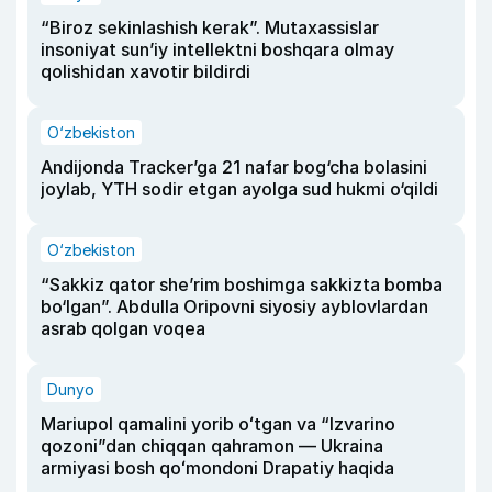
“Biroz sekinlashish kerak”. Mutaxassislar
insoniyat sun’iy intellektni boshqara olmay
qolishidan xavotir bildirdi
O‘zbekiston
Andijonda Tracker’ga 21 nafar bog‘cha bolasini
joylab, YTH sodir etgan ayolga sud hukmi o‘qildi
O‘zbekiston
“Sakkiz qator she’rim boshimga sakkizta bomba
bo‘lgan”. Abdulla Oripovni siyosiy ayblovlardan
asrab qolgan voqea
Dunyo
Mariupol qamalini yorib oʻtgan va “Izvarino
qozoni”dan chiqqan qahramon — Ukraina
armiyasi bosh qoʻmondoni Drapatiy haqida