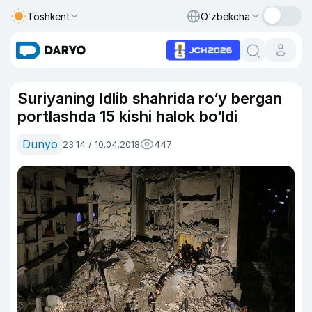
Toshkent
O‘zbekcha
Suriyaning Idlib shahrida ro‘y bergan
portlashda 15 kishi halok bo‘ldi
Dunyo
23:14 / 10.04.2018
447