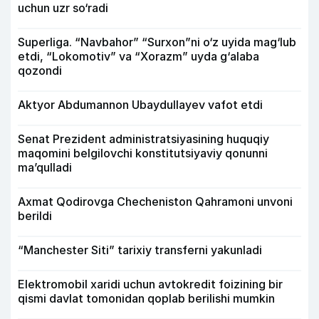
uchun uzr so‘radi
Superliga. “Navbahor” “Surxon”ni o‘z uyida mag‘lub
etdi, “Lokomotiv” va “Xorazm” uyda g‘alaba
qozondi
Aktyor Abdu­mannon Ubaydullayev vafot etdi
Senat Prezident administratsiyasining huquqiy
maqomini belgilovchi konstitutsiyaviy qonunni
ma’qulladi
Axmat Qodirovga Checheniston Qahramoni unvoni
berildi
“Manchester Siti” tarixiy transferni yakunladi
Elektromobil xaridi uchun avtokredit foizining bir
qismi davlat tomonidan qoplab berilishi mumkin