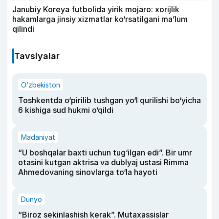
Janubiy Koreya futbolida yirik mojaro: xorijlik
hakamlarga jinsiy xizmatlar ko‘rsatilgani ma’lum
qilindi
Tavsiyalar
O‘zbekiston
Toshkentda o‘pirilib tushgan yo‘l qurilishi bo‘yicha
6 kishiga sud hukmi o‘qildi
Madaniyat
“U boshqalar baxti uchun tug‘ilgan edi”. Bir umr
otasini kutgan aktrisa va dublyaj ustasi Rimma
Ahmedovaning sinovlarga to‘la hayoti
Dunyo
“Biroz sekinlashish kerak”. Mutaxassislar