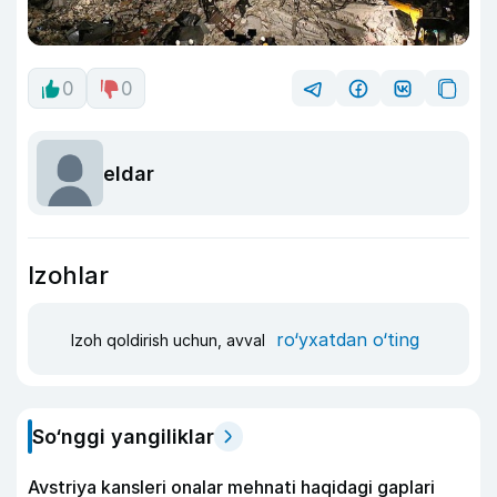
0
0
eldar
Izohlar
ro‘yxatdan o‘ting
Izoh qoldirish uchun, avval
So‘nggi yangiliklar
Avstriya kansleri onalar mehnati haqidagi gaplari