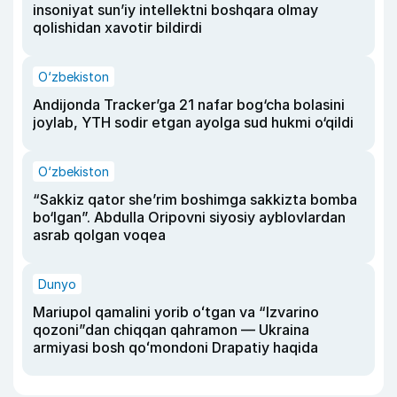
insoniyat sun’iy intellektni boshqara olmay
qolishidan xavotir bildirdi
O‘zbekiston
Andijonda Tracker’ga 21 nafar bog‘cha bolasini
joylab, YTH sodir etgan ayolga sud hukmi o‘qildi
O‘zbekiston
“Sakkiz qator she’rim boshimga sakkizta bomba
bo‘lgan”. Abdulla Oripovni siyosiy ayblovlardan
asrab qolgan voqea
Dunyo
Mariupol qamalini yorib oʻtgan va “Izvarino
qozoni”dan chiqqan qahramon — Ukraina
armiyasi bosh qoʻmondoni Drapatiy haqida