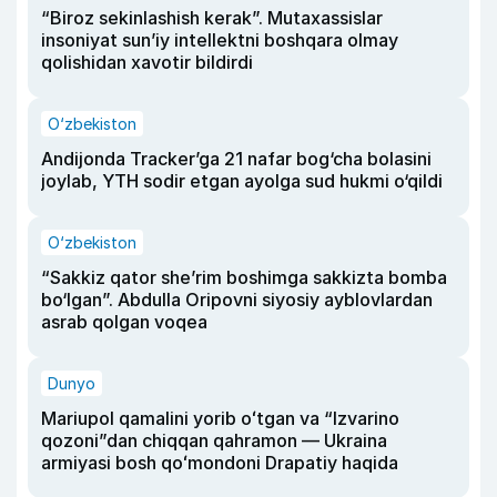
“Biroz sekinlashish kerak”. Mutaxassislar
insoniyat sun’iy intellektni boshqara olmay
qolishidan xavotir bildirdi
O‘zbekiston
Andijonda Tracker’ga 21 nafar bog‘cha bolasini
joylab, YTH sodir etgan ayolga sud hukmi o‘qildi
O‘zbekiston
“Sakkiz qator she’rim boshimga sakkizta bomba
bo‘lgan”. Abdulla Oripovni siyosiy ayblovlardan
asrab qolgan voqea
Dunyo
Mariupol qamalini yorib oʻtgan va “Izvarino
qozoni”dan chiqqan qahramon — Ukraina
armiyasi bosh qoʻmondoni Drapatiy haqida