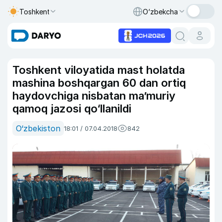
Toshkent
O‘zbekcha
Toshkent viloyatida mast holatda
mashina boshqargan 60 dan ortiq
haydovchiga nisbatan ma’muriy
qamoq jazosi qo‘llanildi
O‘zbekiston
18:01 / 07.04.2018
842