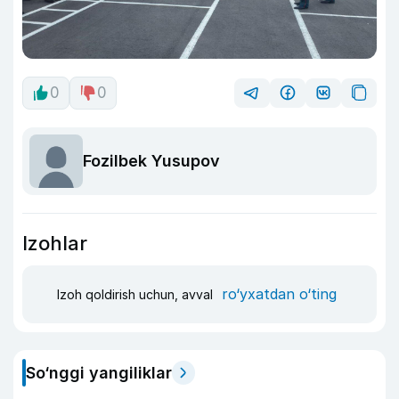
0
0
Fozilbek Yusupov
Izohlar
ro‘yxatdan o‘ting
Izoh qoldirish uchun, avval
So‘nggi yangiliklar