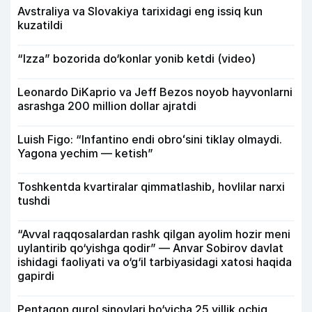
Avstraliya va Slovakiya tarixidagi eng issiq kun
kuzatildi
“Izza” bozorida do‘konlar yonib ketdi (video)
Leonardo DiKaprio va Jeff Bezos noyob hayvonlarni
asrashga 200 million dollar ajratdi
Luish Figo: “Infantino endi obroʻsini tiklay olmaydi.
Yagona yechim — ketish”
Toshkentda kvartiralar qimmatlashib, hovlilar narxi
tushdi
“Avval raqqosalardan rashk qilgan ayolim hozir meni
uylantirib qo‘yishga qodir” — Anvar Sobirov davlat
ishidagi faoliyati va o‘g‘il tarbiyasidagi xatosi haqida
gapirdi
Pentagon qurol sinovlari bo‘yicha 25 yillik ochiq