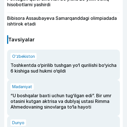
hisobotlarni yashirdi
Bibisora Assaubayeva Samarqanddagi olimpiadada
ishtirok etadi
Tavsiyalar
O‘zbekiston
Toshkentda o‘pirilib tushgan yo‘l qurilishi bo‘yicha
6 kishiga sud hukmi o‘qildi
Madaniyat
“U boshqalar baxti uchun tug‘ilgan edi”. Bir umr
otasini kutgan aktrisa va dublyaj ustasi Rimma
Ahmedovaning sinovlarga to‘la hayoti
Dunyo