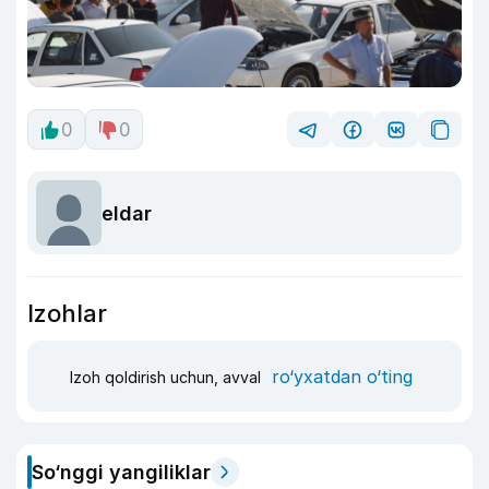
0
0
eldar
Izohlar
ro‘yxatdan o‘ting
Izoh qoldirish uchun, avval
So‘nggi yangiliklar