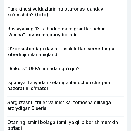
Turk kinosi yulduzlarining ota-onasi qanday
ko‘rinishda? (foto)
Rossiyaning 13 ta hududida migrantlar uchun
“Amina” ilovasi majburiy bo‘ladi
O‘zbekistondagi davlat tashkilotlari serverlariga
kiberhujumlar aniqlandi
“Rakurs”. UEFA nimadan qo‘rqdi?
Ispaniya Italiyadan keladiganlar uchun chegara
nazoratini oʻrnatdi
Sarguzasht, triller va mistika: tomosha qilishga
arziydigan 5 serial
Otaning ismini bolaga familiya qilib berish mumkin
bo‘ladi