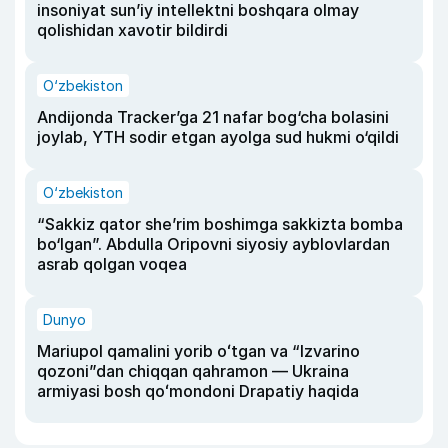
insoniyat sun’iy intellektni boshqara olmay
qolishidan xavotir bildirdi
O‘zbekiston
Andijonda Tracker’ga 21 nafar bog‘cha bolasini
joylab, YTH sodir etgan ayolga sud hukmi o‘qildi
O‘zbekiston
“Sakkiz qator she’rim boshimga sakkizta bomba
bo‘lgan”. Abdulla Oripovni siyosiy ayblovlardan
asrab qolgan voqea
Dunyo
Mariupol qamalini yorib oʻtgan va “Izvarino
qozoni”dan chiqqan qahramon — Ukraina
armiyasi bosh qoʻmondoni Drapatiy haqida