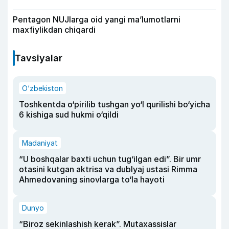
Pentagon NUJlarga oid yangi maʼlumotlarni
maxfiylikdan chiqardi
Tavsiyalar
O‘zbekiston
Toshkentda o‘pirilib tushgan yo‘l qurilishi bo‘yicha
6 kishiga sud hukmi o‘qildi
Madaniyat
“U boshqalar baxti uchun tug‘ilgan edi”. Bir umr
otasini kutgan aktrisa va dublyaj ustasi Rimma
Ahmedovaning sinovlarga to‘la hayoti
Dunyo
“Biroz sekinlashish kerak”. Mutaxassislar