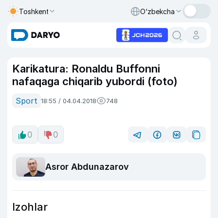
Toshkent
O‘zbekcha
Karikatura: Ronaldu Buffonni
nafaqaga chiqarib yubordi (foto)
Sport
18:55 / 04.04.2018
748
0
0
Asror Abdunazarov
Izohlar