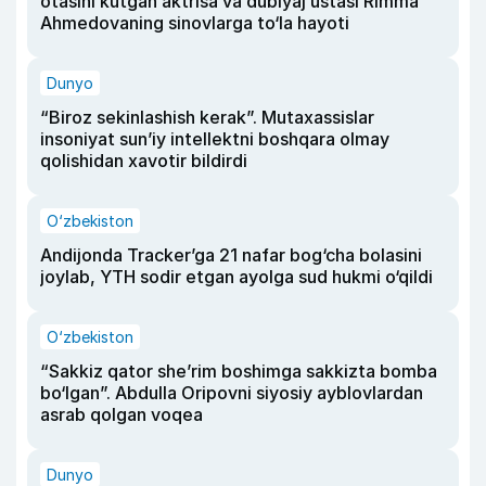
otasini kutgan aktrisa va dublyaj ustasi Rimma
Ahmedovaning sinovlarga to‘la hayoti
Dunyo
“Biroz sekinlashish kerak”. Mutaxassislar
insoniyat sun’iy intellektni boshqara olmay
qolishidan xavotir bildirdi
O‘zbekiston
Andijonda Tracker’ga 21 nafar bog‘cha bolasini
joylab, YTH sodir etgan ayolga sud hukmi o‘qildi
O‘zbekiston
“Sakkiz qator she’rim boshimga sakkizta bomba
bo‘lgan”. Abdulla Oripovni siyosiy ayblovlardan
asrab qolgan voqea
Dunyo