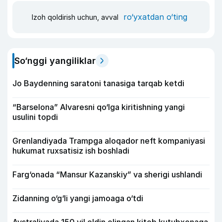
ro‘yxatdan o‘ting
Izoh qoldirish uchun, avval
So‘nggi yangiliklar
Jo Baydenning saratoni tanasiga tarqab ketdi
“Barselona” Alvaresni qo‘lga kiritishning yangi
usulini topdi
Grenlandiyada Trampga aloqador neft kompaniyasi
hukumat ruxsatisiz ish boshladi
Farg‘onada “Mansur Kazanskiy” va sherigi ushlandi
Zidanning o‘g‘li yangi jamoaga o‘tdi
Avstraliyada 150 yil oldin olingan kitob kutubxonaga