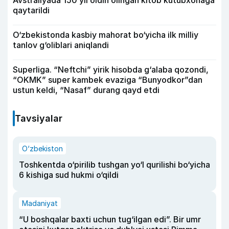
qaytarildi
O‘zbekistonda kasbiy mahorat bo‘yicha ilk milliy
tanlov g‘oliblari aniqlandi
Superliga. “Neftchi” yirik hisobda g‘alaba qozondi,
“OKMK” super kambek evaziga “Bunyodkor”dan
ustun keldi, “Nasaf” durang qayd etdi
Tavsiyalar
O‘zbekiston
Toshkentda o‘pirilib tushgan yo‘l qurilishi bo‘yicha
6 kishiga sud hukmi o‘qildi
Madaniyat
“U boshqalar baxti uchun tug‘ilgan edi”. Bir umr