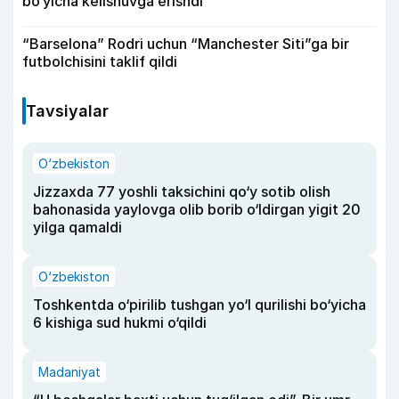
bo‘yicha kelishuvga erishdi
“Barselona” Rodri uchun “Manchester Siti”ga bir
futbolchisini taklif qildi
Tavsiyalar
O‘zbekiston
Jizzaxda 77 yoshli taksichini qo‘y sotib olish
bahonasida yaylovga olib borib o‘ldirgan yigit 20
yilga qamaldi
O‘zbekiston
Toshkentda o‘pirilib tushgan yo‘l qurilishi bo‘yicha
6 kishiga sud hukmi o‘qildi
Madaniyat