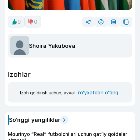
0
0
Shoira Yakubova
Izohlar
ro‘yxatdan o‘ting
Izoh qoldirish uchun, avval
So‘nggi yangiliklar
Mourinyo “Real” futbolchilari uchun qat’iy qoidalar