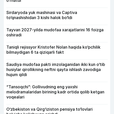
o‘rnatdi
Sirdaryoda yuk mashinasi va Captiva
to‘qnashishidan 3 kishi halok bo‘ldi
Tayvan 2027-yilda mudofaa xarajatlarini 16 foizga
oshiradi
Taniqli rejissyor Kristofer Nolan haqida ko‘pchilik
bilmaydigan 6 ta qiziqarli fakt
Saudiya mudofaa pakti imzolaganidan ikki kun o‘tib
husiylar qirollikning neftni qayta ishlash zavodiga
hujum qildi
“Tansoqchi”: Gollivudning eng yaxshi
melodramalaridan birining kadr ortida qolib ketgan
voqealari
O‘zbekiston va Qirg‘iziston pensiya to‘lovlari