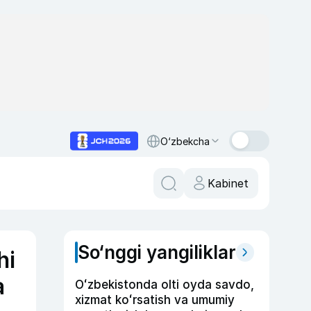
O‘zbekcha
Kabinet
So‘nggi yangiliklar
hi
a
Oʻzbekistonda olti oyda savdo,
xizmat koʻrsatish va umumiy