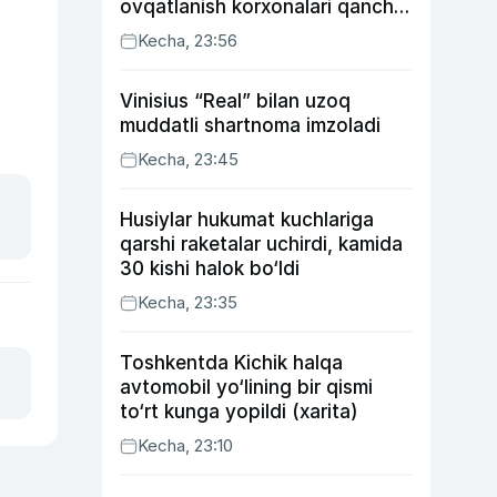
ovqatlanish korxonalari qancha
soliq toʻlagani ochiqlandi
Kecha, 23:56
Vinisius “Real” bilan uzoq
muddatli shartnoma imzoladi
Kecha, 23:45
Husiylar hukumat kuchlariga
qarshi raketalar uchirdi, kamida
30 kishi halok bo‘ldi
Kecha, 23:35
Toshkentda Kichik halqa
avtomobil yo‘lining bir qismi
to‘rt kunga yopildi (xarita)
Kecha, 23:10