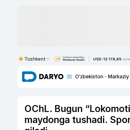
Toshkent
USD :
12 178,85
so'm
O‘zbekiston
Markaziy
OChL. Bugun “Lokomotiv
maydonga tushadi. Sport-