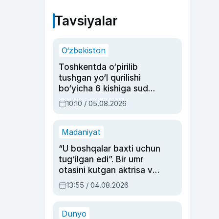
Tavsiyalar
O‘zbekiston
Toshkentda o‘pirilib
tushgan yo‘l qurilishi
bo‘yicha 6 kishiga sud
hukmi o‘qildi
10:10 / 05.08.2026
Madaniyat
“U boshqalar baxti uchun
tug‘ilgan edi”. Bir umr
otasini kutgan aktrisa va
dublyaj ustasi Rimma
13:55 / 04.08.2026
Ahmedovaning
sinovlarga to‘la hayoti
Dunyo