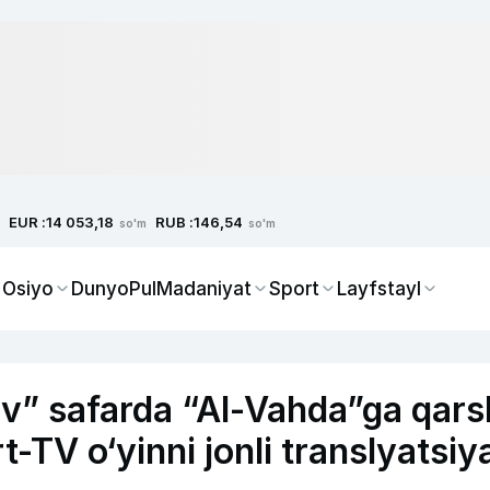
EUR :
RUB :
14 053,18
146,54
so'm
so'm
 Osiyo
Dunyo
Pul
Madaniyat
Sport
Layfstayl
” safarda “Al-Vahda”ga qars
TV o‘yinni jonli translyatsiy