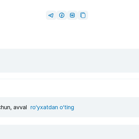
uchun, avval
ro‘yxatdan o‘ting