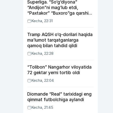
Superliga. “So‘g‘diyona”
“Andijon”ni mag‘lub etdi,
“Paxtakor” “Buxoro”ga qarshi
bahsda g‘alabani qo‘ldan
Kecha, 22:31
chiqardi
Tramp AQSH o‘q-dorilari haqida
ma’lumot tarqatganlarga
qamoq bilan tahdid qildi
Kecha, 22:28
“Tolibon” Nangarhor viloyatida
72 gektar yerni tortib oldi
Kecha, 22:04
Diomande “Real” tarixidagi eng
qimmat futbolchiga aylandi
Kecha, 21:45