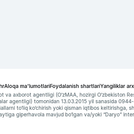
hr
Aloqa ma'lumotlari
Foydalanish shartlari
Yangiliklar arx
t va axborot agentligi (O‘zMAA, hozirgi O‘zbekiston Res
ar agentligi) tomonidan 13.03.2015 yil sanasida 0944
allarni to‘liq ko‘chirish yoki qisman iqtibos keltirishga, 
ytiga giperhavola mavjud bo‘lgan va/yoki “Daryo” intern