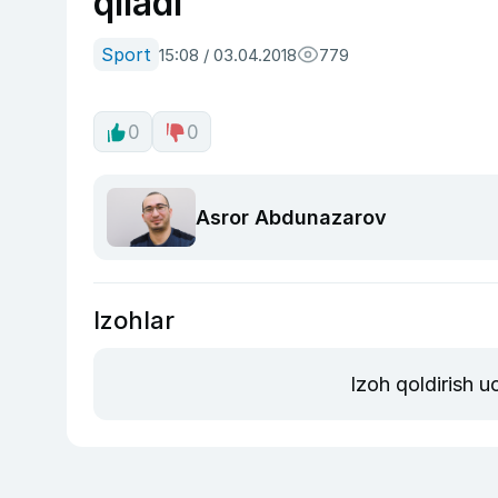
qiladi
Sport
15:08 / 03.04.2018
779
0
0
Asror Abdunazarov
Izohlar
Izoh qoldirish 