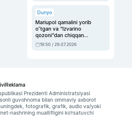
qolgan voqea
Dunyo
Mariupol qamalini yorib
oʻtgan va “Izvarino
qozoni”dan chiqqan
qahramon — Ukraina
19:50 / 29.07.2026
armiyasi bosh
qoʻmondoni Drapatiy
haqida
ivi
Reklama
publikasi Prezidenti Administratsiyasi
-sonli guvohnoma bilan ommaviy axborot
shuningdek, fotografik, grafik, audio va/yoki
et-nashrining muallifligini ko‘rsatuvchi