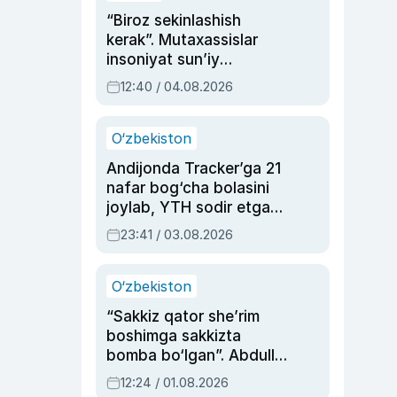
“Biroz sekinlashish
kerak”. Mutaxassislar
insoniyat sun’iy
intellektni boshqara
12:40 / 04.08.2026
olmay qolishidan xavotir
bildirdi
O‘zbekiston
Andijonda Tracker’ga 21
nafar bog‘cha bolasini
joylab, YTH sodir etgan
ayolga sud hukmi o‘qildi
23:41 / 03.08.2026
O‘zbekiston
“Sakkiz qator she’rim
boshimga sakkizta
bomba bo‘lgan”. Abdulla
Oripovni siyosiy
12:24 / 01.08.2026
ayblovlardan asrab