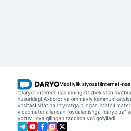
Maxfiylik siyosati
Internet-nas
“Daryo” internet-nashrining (O‘zbekiston matbuo
huzuridagi Axborot va ommaviy kommunikatsiyal
vositasi sifatida ro‘yxatga olingan. Matnli materi
videomateriallaridan foydalanishga “daryo.uz” sa
yozuv ilova qilingan taqdirda yo‘l qo‘yiladi.