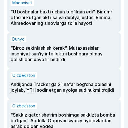
Madaniyat
“U boshqalar baxti uchun tug‘ilgan edi”. Bir umr
otasini kutgan aktrisa va dublyaj ustasi Rimma
Ahmedovaning sinovlarga to‘la hayoti
Dunyo
“Biroz sekinlashish kerak”. Mutaxassislar
insoniyat sun’iy intellektni boshqara olmay
qolishidan xavotir bildirdi
O‘zbekiston
Andijonda Tracker’ga 21 nafar bog‘cha bolasini
joylab, YTH sodir etgan ayolga sud hukmi o‘qildi
O‘zbekiston
“Sakkiz qator she’rim boshimga sakkizta bomba
bo‘lgan”. Abdulla Oripovni siyosiy ayblovlardan
asrab qolgan voqea