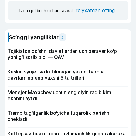
ro‘yxatdan o‘ting
Izoh qoldirish uchun, avval
So‘nggi yangiliklar
Tojikiston qo‘shni davlatlardan uch baravar ko‘p
yonilg‘i sotib oldi — OAV
Keskin syujet va kutilmagan yakun: barcha
davrlarning eng yaxshi 5 ta trilleri
Menejer Maxachev uchun eng qiyin raqib kim
ekanini aytdi
Tramp tug‘ilganlik bo‘yicha fuqarolik berishni
chekladi
Kottej savdosi ortidan tovlamachilik qilgan aka-uka