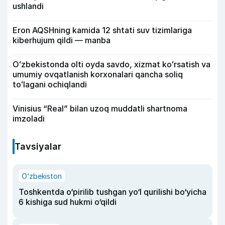
ushlandi
Eron AQSHning kamida 12 shtati suv tizimlariga
kiberhujum qildi — manba
Oʻzbekistonda olti oyda savdo, xizmat koʻrsatish va
umumiy ovqatlanish korxonalari qancha soliq
toʻlagani ochiqlandi
Vinisius “Real” bilan uzoq muddatli shartnoma
imzoladi
Tavsiyalar
O‘zbekiston
Toshkentda o‘pirilib tushgan yo‘l qurilishi bo‘yicha
6 kishiga sud hukmi o‘qildi