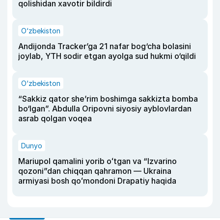
qolishidan xavotir bildirdi
O‘zbekiston
Andijonda Tracker’ga 21 nafar bog‘cha bolasini
joylab, YTH sodir etgan ayolga sud hukmi o‘qildi
O‘zbekiston
“Sakkiz qator she’rim boshimga sakkizta bomba
bo‘lgan”. Abdulla Oripovni siyosiy ayblovlardan
asrab qolgan voqea
Dunyo
Mariupol qamalini yorib oʻtgan va “Izvarino
qozoni”dan chiqqan qahramon — Ukraina
armiyasi bosh qoʻmondoni Drapatiy haqida