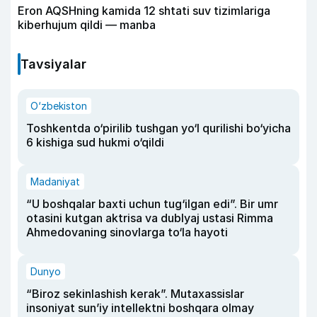
Eron AQSHning kamida 12 shtati suv tizimlariga
kiberhujum qildi — manba
Tavsiyalar
O‘zbekiston
Toshkentda o‘pirilib tushgan yo‘l qurilishi bo‘yicha
6 kishiga sud hukmi o‘qildi
Madaniyat
“U boshqalar baxti uchun tug‘ilgan edi”. Bir umr
otasini kutgan aktrisa va dublyaj ustasi Rimma
Ahmedovaning sinovlarga to‘la hayoti
Dunyo
“Biroz sekinlashish kerak”. Mutaxassislar
insoniyat sun’iy intellektni boshqara olmay