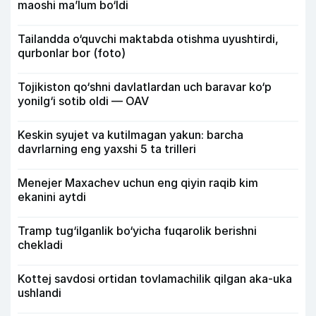
maoshi ma’lum bo‘ldi
Tailandda o‘quvchi maktabda otishma uyushtirdi,
qurbonlar bor (foto)
Tojikiston qo‘shni davlatlardan uch baravar ko‘p
yonilg‘i sotib oldi — OAV
Keskin syujet va kutilmagan yakun: barcha
davrlarning eng yaxshi 5 ta trilleri
Menejer Maxachev uchun eng qiyin raqib kim
ekanini aytdi
Tramp tug‘ilganlik bo‘yicha fuqarolik berishni
chekladi
Kottej savdosi ortidan tovlamachilik qilgan aka-uka
ushlandi