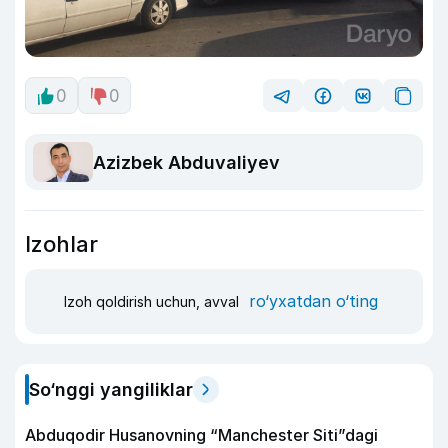
0
0
Azizbek Abduvaliyev
Izohlar
ro‘yxatdan o‘ting
Izoh qoldirish uchun, avval
So‘nggi yangiliklar
Abduqodir Husanovning “Manchester Siti”dagi