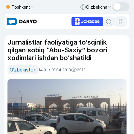
Toshkent
O‘zbekcha
Jurnalistlar faoliyatiga to‘sqinlik
qilgan sobiq “Abu-Saxiy” bozori
xodimlari ishdan bo‘shatildi
O‘zbekiston
14:01 / 01.04.2018
2012