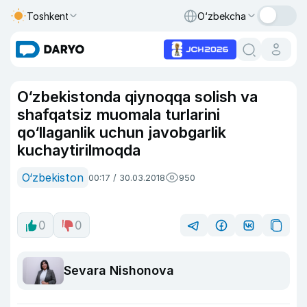
Toshkent
O‘zbekcha
O‘zbekistonda qiynoqqa solish va
shafqatsiz muomala turlarini
qo‘llaganlik uchun javobgarlik
kuchaytirilmoqda
O‘zbekiston
00:17 / 30.03.2018
950
0
0
Sevara Nishonova