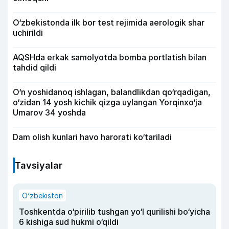
O‘zbekistonda ilk bor test rejimida aerologik shar
uchirildi
AQSHda erkak samolyotda bomba portlatish bilan
tahdid qildi
O‘n yoshidanoq ishlagan, balandlikdan qo‘rqadigan,
o‘zidan 14 yosh kichik qizga uylangan Yorqinxo‘ja
Umarov 34 yoshda
Dam olish kunlari havo harorati ko‘tariladi
Tavsiyalar
O‘zbekiston
Toshkentda o‘pirilib tushgan yo‘l qurilishi bo‘yicha
6 kishiga sud hukmi o‘qildi