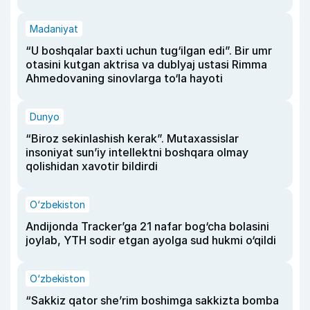
Madaniyat
“U boshqalar baxti uchun tug‘ilgan edi”. Bir umr
otasini kutgan aktrisa va dublyaj ustasi Rimma
Ahmedovaning sinovlarga to‘la hayoti
Dunyo
“Biroz sekinlashish kerak”. Mutaxassislar
insoniyat sun’iy intellektni boshqara olmay
qolishidan xavotir bildirdi
O‘zbekiston
Andijonda Tracker’ga 21 nafar bog‘cha bolasini
joylab, YTH sodir etgan ayolga sud hukmi o‘qildi
O‘zbekiston
“Sakkiz qator she’rim boshimga sakkizta bomba