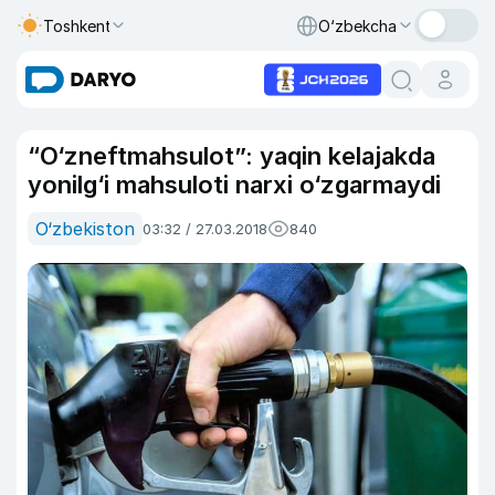
Toshkent
O‘zbekcha
“O‘zneftmahsulot”: yaqin kelajakda
yonilg‘i mahsuloti narxi o‘zgarmaydi
O‘zbekiston
03:32 / 27.03.2018
840