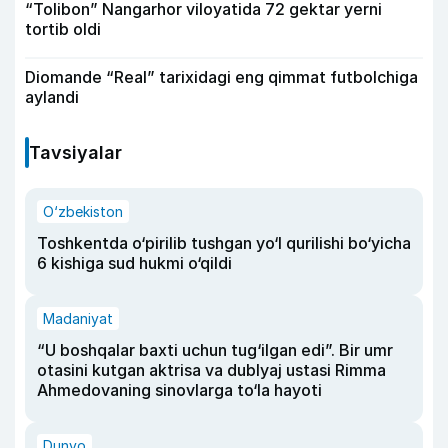
“Tolibon” Nangarhor viloyatida 72 gektar yerni
tortib oldi
Diomande “Real” tarixidagi eng qimmat futbolchiga
aylandi
Tavsiyalar
O‘zbekiston
Toshkentda o‘pirilib tushgan yo‘l qurilishi bo‘yicha
6 kishiga sud hukmi o‘qildi
Madaniyat
“U boshqalar baxti uchun tug‘ilgan edi”. Bir umr
otasini kutgan aktrisa va dublyaj ustasi Rimma
Ahmedovaning sinovlarga to‘la hayoti
Dunyo