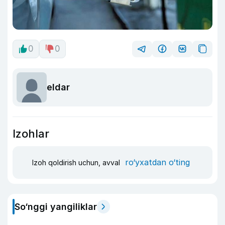
0
0
eldar
Izohlar
ro‘yxatdan o‘ting
Izoh qoldirish uchun, avval
So‘nggi yangiliklar