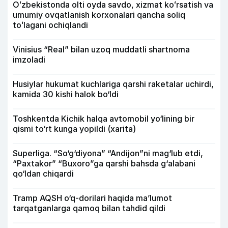
Oʻzbekistonda olti oyda savdo, xizmat koʻrsatish va
umumiy ovqatlanish korxonalari qancha soliq
toʻlagani ochiqlandi
Vinisius “Real” bilan uzoq muddatli shartnoma
imzoladi
Husiylar hukumat kuchlariga qarshi raketalar uchirdi,
kamida 30 kishi halok bo‘ldi
Toshkentda Kichik halqa avtomobil yo‘lining bir
qismi to‘rt kunga yopildi (xarita)
Superliga. “So‘g‘diyona” “Andijon”ni mag‘lub etdi,
“Paxtakor” “Buxoro”ga qarshi bahsda g‘alabani
qo‘ldan chiqardi
Tramp AQSH o‘q-dorilari haqida ma’lumot
tarqatganlarga qamoq bilan tahdid qildi