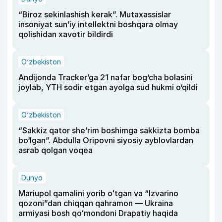
“Biroz sekinlashish kerak”. Mutaxassislar
insoniyat sun’iy intellektni boshqara olmay
qolishidan xavotir bildirdi
O‘zbekiston
Andijonda Tracker’ga 21 nafar bog‘cha bolasini
joylab, YTH sodir etgan ayolga sud hukmi o‘qildi
O‘zbekiston
“Sakkiz qator she’rim boshimga sakkizta bomba
bo‘lgan”. Abdulla Oripovni siyosiy ayblovlardan
asrab qolgan voqea
Dunyo
Mariupol qamalini yorib oʻtgan va “Izvarino
qozoni”dan chiqqan qahramon — Ukraina
armiyasi bosh qoʻmondoni Drapatiy haqida