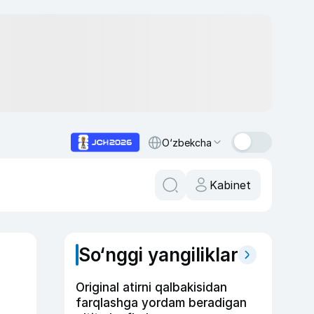
O‘zbekcha
Kabinet
So‘nggi yangiliklar
Original atirni qalbakisidan
farqlashga yordam beradigan