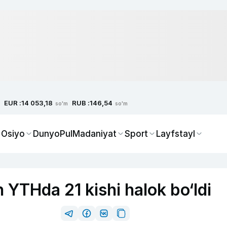
EUR :
RUB :
14 053,18
146,54
so'm
so'm
 Osiyo
Dunyo
Pul
Madaniyat
Sport
Layfstayl
YTHda 21 kishi halok bo‘ldi