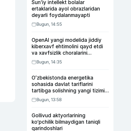
Sun’iy intellekt bolalar
ertaklarida ayol obrazlaridan
deyarli foydalanmayapti
Bugun, 14:55
OpenAI yangi modelida jiddiy
kiberxavf ehtimolini qayd etdi
va xavfsizlik choralarini
kuchaytirdi
Bugun, 14:35
Oʻzbekistonda energetika
sohasida davlat tariflarini
tartibga solishning yangi tizimi
joriy etildi
Bugun, 13:58
Gollivud aktyorlarining
ko‘pchilik bilmaydigan taniqli
qarindoshlari