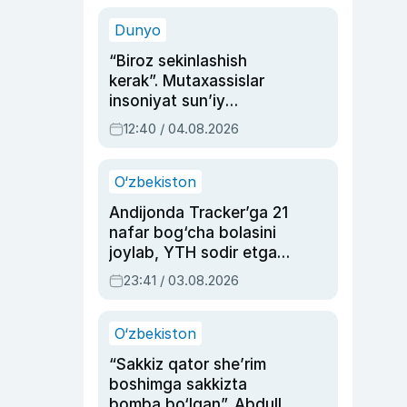
sinovlarga to‘la hayoti
Dunyo
“Biroz sekinlashish
kerak”. Mutaxassislar
insoniyat sun’iy
intellektni boshqara
12:40 / 04.08.2026
olmay qolishidan xavotir
bildirdi
O‘zbekiston
Andijonda Tracker’ga 21
nafar bog‘cha bolasini
joylab, YTH sodir etgan
ayolga sud hukmi o‘qildi
23:41 / 03.08.2026
O‘zbekiston
“Sakkiz qator she’rim
boshimga sakkizta
bomba bo‘lgan”. Abdulla