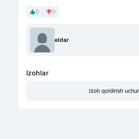
0
0
eldar
Izohlar
Izoh qoldirish uchu