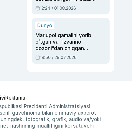
Oripovni siyosiy
12:24 / 01.08.2026
ayblovlardan asrab
qolgan voqea
Dunyo
Mariupol qamalini yorib
oʻtgan va “Izvarino
qozoni”dan chiqqan
qahramon — Ukraina
19:50 / 29.07.2026
armiyasi bosh
qoʻmondoni Drapatiy
haqida
ivi
Reklama
publikasi Prezidenti Administratsiyasi
-sonli guvohnoma bilan ommaviy axborot
shuningdek, fotografik, grafik, audio va/yoki
et-nashrining muallifligini ko‘rsatuvchi