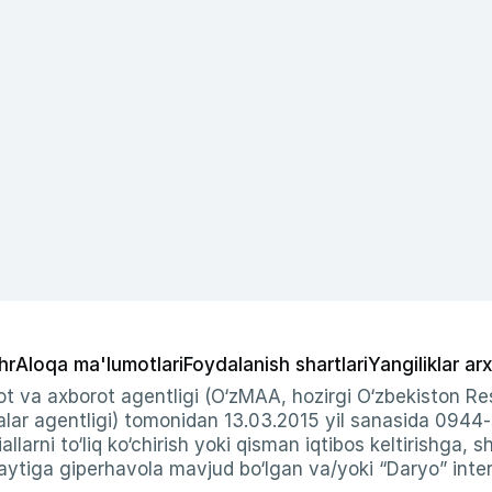
hr
Aloqa ma'lumotlari
Foydalanish shartlari
Yangiliklar arx
t va axborot agentligi (O‘zMAA, hozirgi O‘zbekiston Res
ar agentligi) tomonidan 13.03.2015 yil sanasida 0944
allarni to‘liq ko‘chirish yoki qisman iqtibos keltirishga, 
ytiga giperhavola mavjud bo‘lgan va/yoki “Daryo” intern