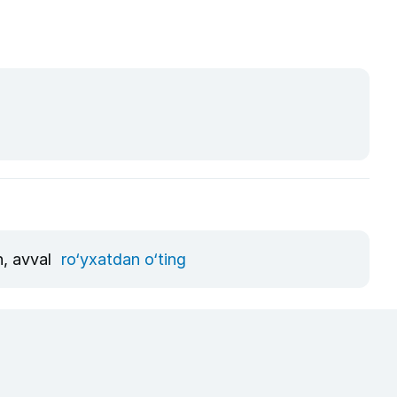
n, avval
ro‘yxatdan o‘ting