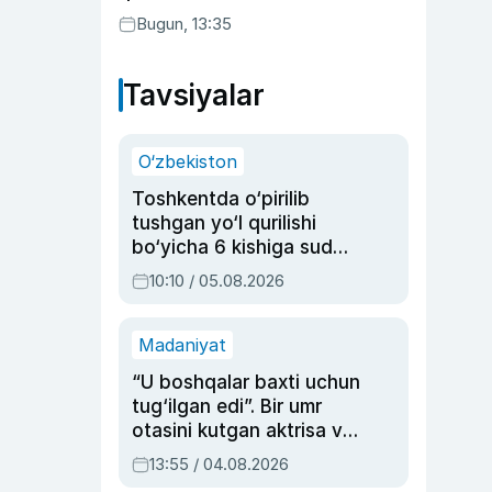
Bugun, 13:35
Tavsiyalar
O‘zbekiston
Toshkentda o‘pirilib
tushgan yo‘l qurilishi
bo‘yicha 6 kishiga sud
hukmi o‘qildi
10:10 / 05.08.2026
Madaniyat
“U boshqalar baxti uchun
tug‘ilgan edi”. Bir umr
otasini kutgan aktrisa va
dublyaj ustasi Rimma
13:55 / 04.08.2026
Ahmedovaning