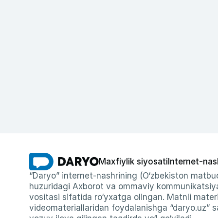
Maxfiylik siyosati
Internet-nas
“Daryo” internet-nashrining (O‘zbekiston matbuo
huzuridagi Axborot va ommaviy kommunikatsiyal
vositasi sifatida ro‘yxatga olingan. Matnli materi
videomateriallaridan foydalanishga “daryo.uz” sa