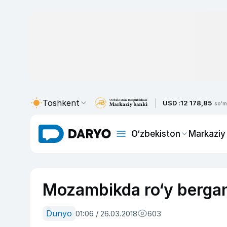
Toshkent
USD :
12 178,85
so'm
O‘zbekiston
Markaziy
Mozambikda ro‘y bergan 
Dunyo
01:06 / 26.03.2018
603