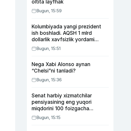
oltita layfhak
Bugun, 15:59
Kolumbiyada yangi prezident
ish boshladi. AQSH 1 mlrd
dollarlik xavfsizlik yordami
bermoqchi
Bugun, 15:51
Nega Xabi Alonso aynan
“Chelsi”ni tanladi?
Bugun, 15:36
Senat harbiy xizmatchilar
pensiyasining eng yuqori
miqdorini 100 foizgacha
oshirishni nazarda tutuvchi
Bugun, 15:15
qonunni ma’qulladi