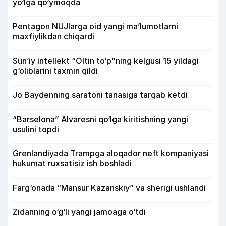
yo‘lga qo‘ymoqda
Pentagon NUJlarga oid yangi maʼlumotlarni
maxfiylikdan chiqardi
Sun’iy intellekt “Oltin to‘p”ning kelgusi 15 yildagi
g‘oliblarini taxmin qildi
Jo Baydenning saratoni tanasiga tarqab ketdi
“Barselona” Alvaresni qo‘lga kiritishning yangi
usulini topdi
Grenlandiyada Trampga aloqador neft kompaniyasi
hukumat ruxsatisiz ish boshladi
Farg‘onada “Mansur Kazanskiy” va sherigi ushlandi
Zidanning o‘g‘li yangi jamoaga o‘tdi