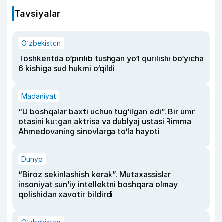
Tavsiyalar
O‘zbekiston
Toshkentda o‘pirilib tushgan yo‘l qurilishi bo‘yicha
6 kishiga sud hukmi o‘qildi
Madaniyat
“U boshqalar baxti uchun tug‘ilgan edi”. Bir umr
otasini kutgan aktrisa va dublyaj ustasi Rimma
Ahmedovaning sinovlarga to‘la hayoti
Dunyo
“Biroz sekinlashish kerak”. Mutaxassislar
insoniyat sun’iy intellektni boshqara olmay
qolishidan xavotir bildirdi
O‘zbekiston