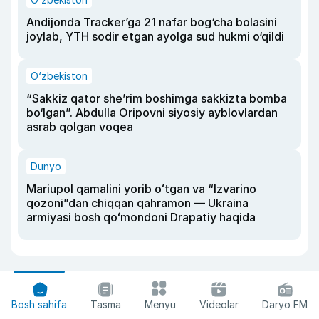
Andijonda Tracker’ga 21 nafar bog‘cha bolasini
joylab, YTH sodir etgan ayolga sud hukmi o‘qildi
O‘zbekiston
“Sakkiz qator she’rim boshimga sakkizta bomba
bo‘lgan”. Abdulla Oripovni siyosiy ayblovlardan
asrab qolgan voqea
Dunyo
Mariupol qamalini yorib oʻtgan va “Izvarino
qozoni”dan chiqqan qahramon — Ukraina
armiyasi bosh qoʻmondoni Drapatiy haqida
Bosh sahifa
Tasma
Menyu
Videolar
Daryo FM